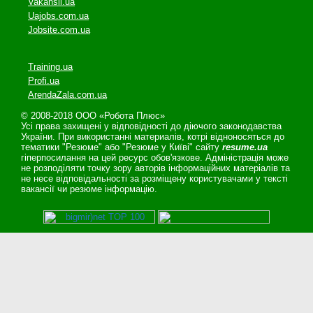
Vakansii.ua
Uajobs.com.ua
Jobsite.com.ua
Training.ua
Profi.ua
ArendaZala.com.ua
© 2008-2018 ООО «Робота Плюс»
Усі права захищені у відповідності до діючого законодавства
України. При використанні материалів, котрі відноносяться до
тематики "Резюме" або "Резюме у Київі" сайту
resume.ua
гіперпосилання на цей ресурс обов'язкове. Адміністрація може
не розподіляти точку зору авторів інформаційних матеріалів та
не несе відповідальності за розміщену користувачами у тексті
вакансії чи резюме інформацію.