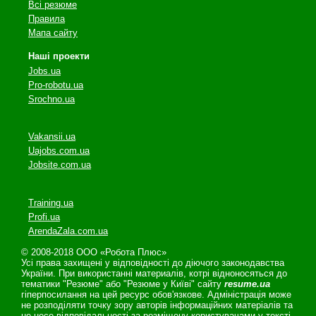
Всі резюме
Правила
Мапа сайту
Наші проекти
Jobs.ua
Pro-robotu.ua
Srochno.ua
Vakansii.ua
Uajobs.com.ua
Jobsite.com.ua
Training.ua
Profi.ua
ArendaZala.com.ua
© 2008-2018 ООО «Робота Плюс»
Усі права захищені у відповідності до діючого законодавства
України. При використанні материалів, котрі відноносяться до
тематики "Резюме" або "Резюме у Київі" сайту
resume.ua
гіперпосилання на цей ресурс обов'язкове. Адміністрація може
не розподіляти точку зору авторів інформаційних матеріалів та
не несе відповідальності за розміщену користувачами у тексті