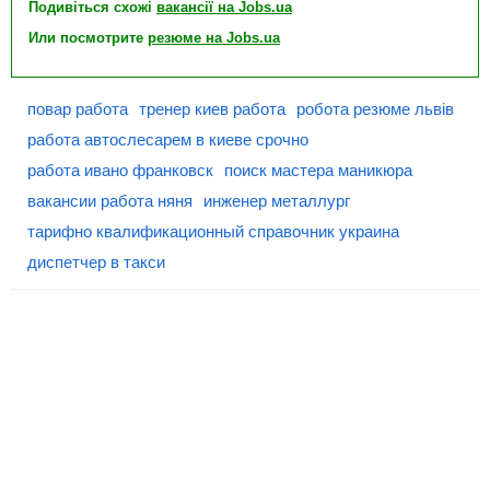
Подивіться схожі
вакансії на Jobs.ua
Или посмотрите
резюме на Jobs.ua
повар работа
тренер киев работа
робота резюме львів
работа автослесарем в киеве срочно
работа ивано франковск
поиск мастера маникюра
вакансии работа няня
инженер металлург
тарифно квалификационный справочник украина
диспетчер в такси