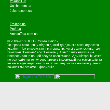
Vakansii.ua
Uajobs.com.ua
Jobsite.com.ua
Training.ua
Profi.ua
ArendaZala.com.ua
© 2008-2018 ООО «Робота Плюс»
Усі права захищені у відповідності до діючого законодавства
України. При використанні материалів, котрі відноносяться до
тематики "Резюме" або "Резюме у Київі" сайту
resume.ua
гіперпосилання на цей ресурс обов'язкове. Адміністрація може
не розподіляти точку зору авторів інформаційних матеріалів та
не несе відповідальності за розміщену користувачами у тексті
вакансії чи резюме інформацію.