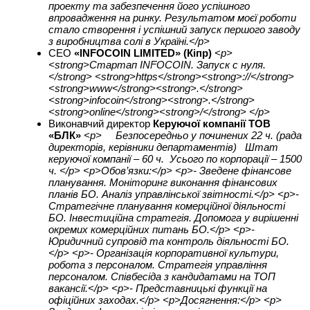
проекту та забезпечення його успішного
впровадження на ринку. Результатом моєї роботи
стало створення і успішний запуск першого заводу
з виробництва солі в Україні.</p>
СЕО
«INFOCOIN LIMITED» (Кіпр)
<p>
<strong>Стартап INFOCOIN. Запуск с нуля.
</strong> <strong>https</strong><strong>://</strong>
<strong>www</strong><strong>.</strong>
<strong>infocoin</strong><strong>.</strong>
<strong>online</strong><strong>/</strong> </p>
Виконавчий директор
Керуючої компанії ТОВ
«БЛК»
<p> Безпосередньо у починених 22 ч. (рада
директорів, керівники департаментів) Штат
керуючої компанії – 60 ч. Усього по корпорації – 1500
ч. </p> <p>Обов’язки:</p> <p>- Зведене фінансове
планування. Моніторинг виконання фінансових
планів БО. Аналіз управлінської звітності.</p> <p>-
Стратегічне планування комерційної діяльності
БО. Інвестиційна стратегія. Допомога у вирішенні
окремих комерційних питань БО.</p> <p>-
Юридичний супровід та контроль діяльності БО.
</p> <p>- Організація корпоративної культури,
робота з персоналом. Стратегія управління
персоналом. Співбесіда з кандидатами на ТОП
вакансії.</p> <p>- Представницькі функції на
офіційних заходах.</p> <p>Досягнення:</p> <p>