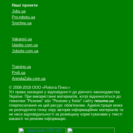
Наші проекти
Jobs.ua
Pro-robotu.ua
Srochno.ua
Vakansii.ua
Uajobs.com.ua
Jobsite.com.ua
Training.ua
Profi.ua
ArendaZala.com.ua
© 2008-2018 ООО «Робота Плюс»
Усі права захищені у відповідності до діючого законодавства
України. При використанні материалів, котрі відноносяться до
тематики "Резюме" або "Резюме у Київі" сайту
resume.ua
гіперпосилання на цей ресурс обов'язкове. Адміністрація може
не розподіляти точку зору авторів інформаційних матеріалів та
не несе відповідальності за розміщену користувачами у тексті
вакансії чи резюме інформацію.