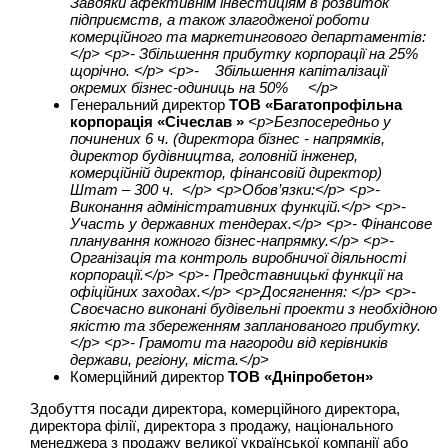
Завдяки афективнім інвестиціям в розвиток
підприємств, а також злагодженої роботи
комерційного та маркетингового департаментів:
</p> <p>- Збільшення прибутку корпорації на 25%
щорічно. </p> <p>- Збільшення капіталізації
окремих бізнес-одиниць на 50% </p>
Генеральний директор
ТОВ «Багатопрофільна
корпорація «Січеслав »
<p>Безпосередньо у
починених 6 ч. (директора бізнес - напрямків,
директор будівництва, головній інженер,
комерційній директор, фінансовій директор)
Штат – 300 ч. </p> <p>Обов’язки:</p> <p>-
Виконання адміністративних функцій.</p> <p>-
Участь у державних тендерах.</p> <p>- Фінансове
планування кожного бізнес-напрямку.</p> <p>-
Організація та контроль виробничої діяльності
корпорації.</p> <p>- Представницькі функції на
офіційних заходах.</p> <p>Досягнення: </p> <p>-
Своєчасно виконані будівельні проекти з необхідною
якістю та збереженням запланованого прибутку.
</p> <p>- Грамоти та нагороди від керівників
держави, регіону, міста.</p>
Комерційний директор
ТОВ «Дніпробетон»
Здобуття посади директора, комерційного директора,
директора філії, директора з продажу, національного
менеджера з продажу великої української компанії або