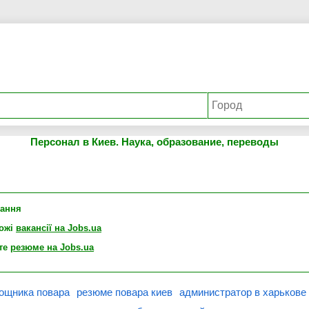
Персонал в Киев. Наука, образование, переводы
лання
хожі
вакансії на Jobs.ua
те
резюме на Jobs.ua
ощника повара
резюме повара киев
администратор в харькове