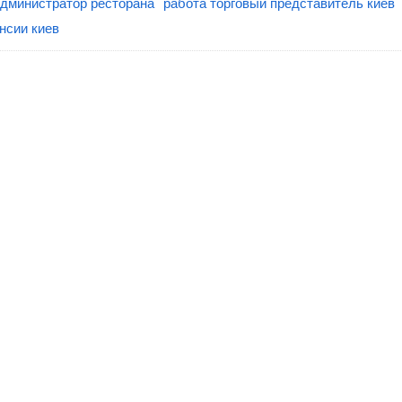
администратор ресторана
работа торговый представитель киев
нсии киев