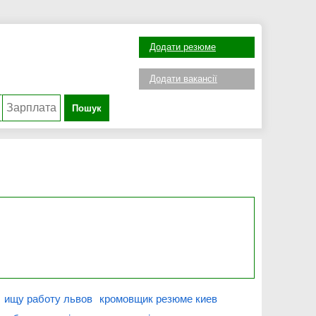
Додати резюме
Додати вакансії
Пошук
ищу работу львов
кромовщик резюме киев