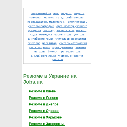
социальный педагог
педагог
педагог
психолог
математик
детский психолог
преподаватель математики
библиотекарь
учитель географии
организатор учебного
процесса
логопед
воспитатель детского
сада
методист
воспитатель
учитель
английского языка
учитель информатики
психолог
репетитор
учитель математики
учитель музыки
преподаватель
учитель
истории
биолог
преподаватель
английского языка
учитель биологии
учитель
Резюме в Украине на
Jobs.ua
Резюме в Киеве
Резюме в Львове
Резюме в Днепре
Резюме в Одессе
Резюме в Харькове
Резюме в Запорожье