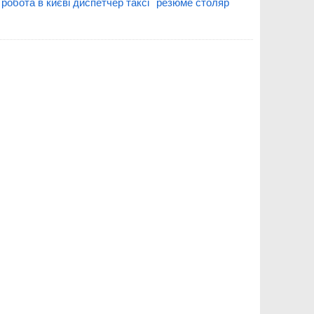
робота в києві диспетчер таксі
резюме столяр