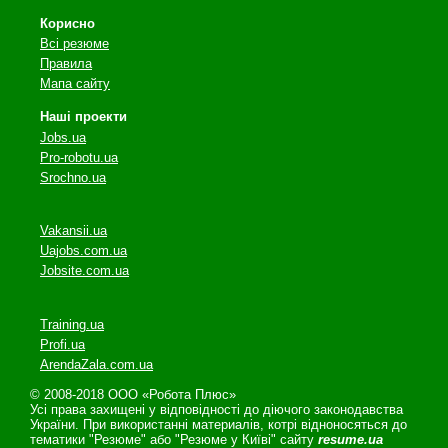
Корисно
Всі резюме
Правила
Мапа сайту
Наші проекти
Jobs.ua
Pro-robotu.ua
Srochno.ua
Vakansii.ua
Uajobs.com.ua
Jobsite.com.ua
Training.ua
Profi.ua
ArendaZala.com.ua
© 2008-2018 ООО «Робота Плюс»
Усі права захищені у відповідності до діючого законодавства
України. При використанні материалів, котрі відноносяться до
тематики "Резюме" або "Резюме у Київі" сайту
resume.ua