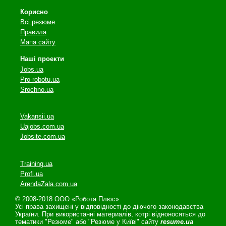
Корисно
Всі резюме
Правила
Мапа сайту
Наші проекти
Jobs.ua
Pro-robotu.ua
Srochno.ua
Vakansii.ua
Uajobs.com.ua
Jobsite.com.ua
Training.ua
Profi.ua
ArendaZala.com.ua
© 2008-2018 ООО «Робота Плюс»
Усі права захищені у відповідності до діючого законодавства
України. При використанні материалів, котрі відноносяться до
тематики "Резюме" або "Резюме у Київі" сайту
resume.ua