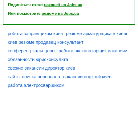
Подивіться схожі
вакансії на Jobs.ua
Или посмотрите
резюме на Jobs.ua
робота заправщиком киев
резюме арматурщика в києві
киев резюме продавец консультант
конференц залы цены
работа экскаваторщик вакансии
обязанности юрисконсульта
свежие вакансии директор киев
сайты поиска персонала
вакансии портной киев
работа электросварщиком