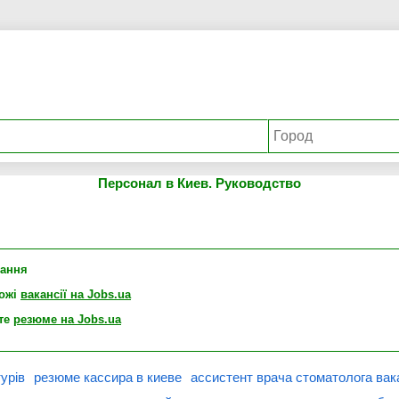
Персонал в Киев. Руководство
лання
хожі
вакансії на Jobs.ua
те
резюме на Jobs.ua
урів
резюме кассира в киеве
ассистент врача стоматолога вак