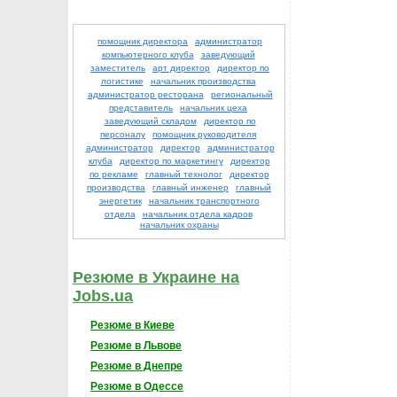
помощник директора
администратор
компьютерного клуба
заведующий
заместитель
арт директор
директор по
логистике
начальник производства
администратор ресторана
региональный
представитель
начальник цеха
заведующий складом
директор по
персоналу
помощник руководителя
администратор
директор
администратор
клуба
директор по маркетингу
директор
по рекламе
главный технолог
директор
производства
главный инженер
главный
энергетик
начальник транспортного
отдела
начальник отдела кадров
начальник охраны
Резюме в Украине на
Jobs.ua
Резюме в Киеве
Резюме в Львове
Резюме в Днепре
Резюме в Одессе