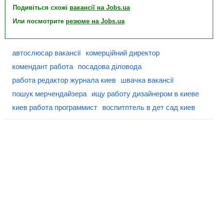
Подивіться схожі
вакансії на Jobs.ua
Или посмотрите
резюме на Jobs.ua
автослюсар вакансії
комерційний директор
комендант работа
посадова діловода
работа редактор журнала киев
швачка вакансії
пошук мерчендайзера
ищу работу дизайнером в киеве
киев работа программист
воспитптель в дет сад киев