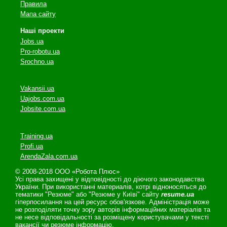
Правила
Мапа сайту
Наші проекти
Jobs.ua
Pro-robotu.ua
Srochno.ua
Vakansii.ua
Uajobs.com.ua
Jobsite.com.ua
Training.ua
Profi.ua
ArendaZala.com.ua
© 2008-2018 ООО «Робота Плюс»
Усі права захищені у відповідності до діючого законодавства
України. При використанні материалів, котрі відноносяться до
тематики "Резюме" або "Резюме у Київі" сайту
resume.ua
гіперпосилання на цей ресурс обов'язкове. Адміністрація може
не розподіляти точку зору авторів інформаційних матеріалів та
не несе відповідальності за розміщену користувачами у тексті
вакансії чи резюме інформацію.