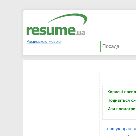
Російською мовою
Корисні поси
Подивіться с
Или посмотри
пошук працівн