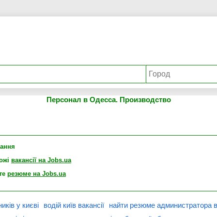
Персонал в Одесса. Производство
лання
хожі
вакансії на Jobs.ua
те
резюме на Jobs.ua
иків у києві
водій київ вакансії
найти резюме администратора 