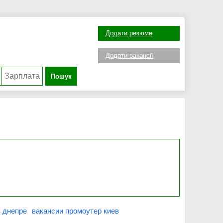
Додати резюме
Додати вакансії
Пошук
в днепре
вакансии промоутер киев