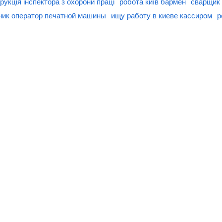
рукція інспектора з охорони праці
робота київ бармен
сварщик
ник оператор печатной машины
ищу работу в киеве кассиром
р