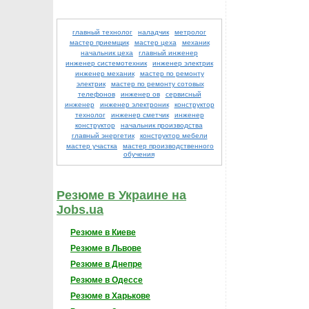
главный технолог
наладчик
метролог
мастер приемщик
мастер цеха
механик
начальник цеха
главный инженер
инженер системотехник
инженер электрик
инженер механик
мастер по ремонту
электрик
мастер по ремонту сотовых
телефонов
инженер ов
сервисный
инженер
инженер электроник
конструктор
технолог
инженер сметчик
инженер
конструктор
начальник производства
главный энергетик
конструктор мебели
мастер участка
мастер производственного
обучения
Резюме в Украине на
Jobs.ua
Резюме в Киеве
Резюме в Львове
Резюме в Днепре
Резюме в Одессе
Резюме в Харькове