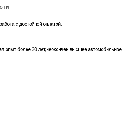
оти
работа с достойной оплатой.
л,опыт более 20 лет,неокончен.высшее автомобильное.