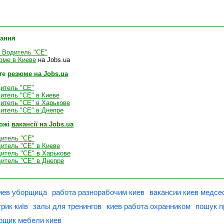
лання
 Водитель "СЕ"
юме в Киеве
на Jobs.ua
те
резюме на Jobs.ua
итель "СЕ"
итель "СЕ" в Киеве
итель "СЕ" в Харькове
итель "СЕ" в Днепре
хожі
вакансії на Jobs.ua
дитель "СЕ"
дитель "СЕ" в Киеве
дитель "СЕ" в Харькове
дитель "СЕ" в Днепре
иев уборщица
работа разнорабочим киев
вакансии киев медсе
трик київ
залы для тренингов
киев работа охранником
пошук п
рщик мебели киев