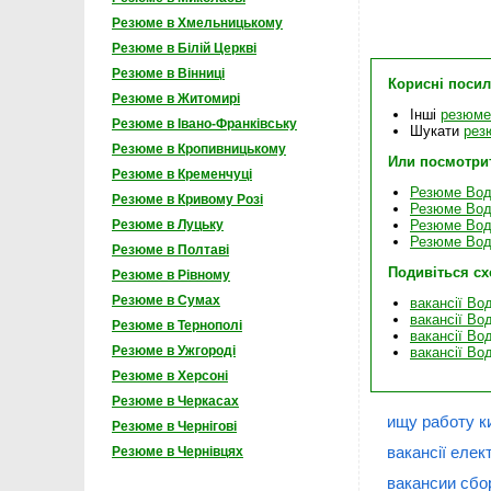
Резюме в Хмельницькому
Резюме в Білій Церкві
Резюме в Вінниці
Корисні поси
Резюме в Житомирі
Інші
резюме
Резюме в Івано-Франківську
Шукати
рез
Резюме в Кропивницькому
Или посмотри
Резюме в Кременчуці
Резюме Вод
Резюме в Кривому Розі
Резюме Вод
Резюме Вод
Резюме в Луцьку
Резюме Вод
Резюме в Полтаві
Подивіться с
Резюме в Рівному
Резюме в Сумах
вакансії Во
вакансії Во
Резюме в Тернополі
вакансії Во
Резюме в Ужгороді
вакансії Во
Резюме в Херсоні
Резюме в Черкасах
ищу работу к
Резюме в Чернігові
вакансії елек
Резюме в Чернівцях
вакансии сбо