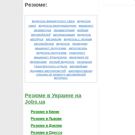
Резюме:
водитель маршрутного такси
водитель
такси
водитель международник
машинист
экскаватора
экскаваторщик
мойщик
автомобилей
автокрановщик
водитель
автобуса
автомаляр
водитель с личным
автомобилем
водитель
проводник
машинист погрузчика
автослесарь
водитель погрузчика
тракторист
машинист бульдозера
менеджер по
перевозкам
личный водитель
начальник
транспортного отдела
автомойщик
продавец автозапчастей
шиномонтажник
слесарь по ремонту автомобилей
моторист
Резюме в Украине на
Jobs.ua
Резюме в Киеве
Резюме в Львове
Резюме в Днепре
Резюме в Одессе