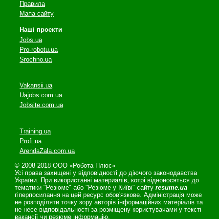
Правила
Мапа сайту
Наші проекти
Jobs.ua
Pro-robotu.ua
Srochno.ua
Vakansii.ua
Uajobs.com.ua
Jobsite.com.ua
Training.ua
Profi.ua
ArendaZala.com.ua
© 2008-2018 ООО «Робота Плюс»
Усі права захищені у відповідності до діючого законодавства
України. При використанні материалів, котрі відноносяться до
тематики "Резюме" або "Резюме у Київі" сайту
resume.ua
гіперпосилання на цей ресурс обов'язкове. Адміністрація може
не розподіляти точку зору авторів інформаційних матеріалів та
не несе відповідальності за розміщену користувачами у тексті
вакансії чи резюме інформацію.