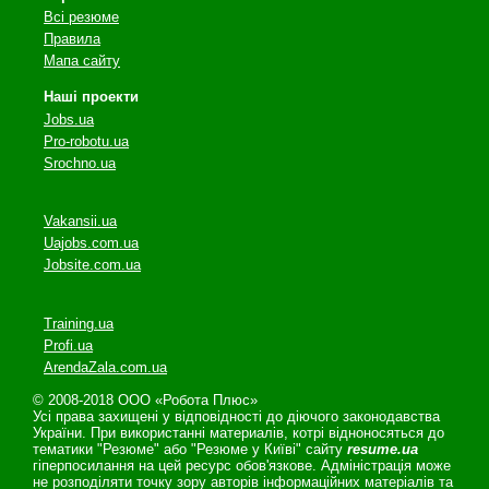
Всі резюме
Правила
Мапа сайту
Наші проекти
Jobs.ua
Pro-robotu.ua
Srochno.ua
Vakansii.ua
Uajobs.com.ua
Jobsite.com.ua
Training.ua
Profi.ua
ArendaZala.com.ua
© 2008-2018 ООО «Робота Плюс»
Усі права захищені у відповідності до діючого законодавства
України. При використанні материалів, котрі відноносяться до
тематики "Резюме" або "Резюме у Київі" сайту
resume.ua
гіперпосилання на цей ресурс обов'язкове. Адміністрація може
не розподіляти точку зору авторів інформаційних матеріалів та