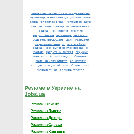
банковский специалист по кредитованию
бухгалтер по кассовой дисциплине
агент
банка
бухгалтер в банк
бухгалтер касир
оценщик
андеррайтер
валютный кассир
ведущий финансист
агент по
кредитованию
бухгалтер финансист
водитель инкассатор
администратор
отделения банка
водитель в банк
ведущий экономист по планированию
банкир
кредитный эксперт
ведущий
экономист
банк менеджер
букмекер
помощник экономиста
банковский
сотрудник
ведущий главный экономист
экономист
банк администратор
Резюме в Украине на
Jobs.ua
Резюме в Киеве
Резюме в Львове
Резюме в Днепре
Резюме в Одессе
Резюме в Харькове