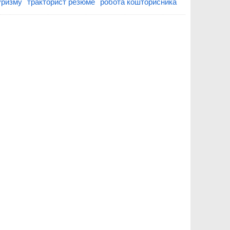
уризму
тракторист резюме
робота кошторисника