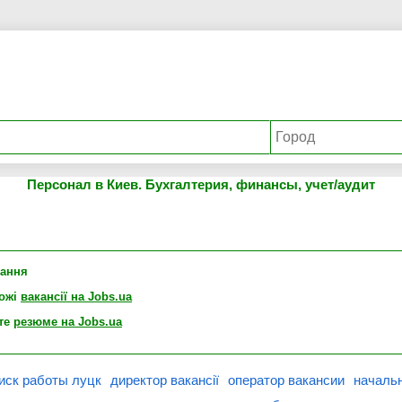
Персонал в Киев. Бухгалтерия, финансы, учет/аудит
лання
хожі
вакансії на Jobs.ua
те
резюме на Jobs.ua
иск работы луцк
директор вакансії
оператор вакансии
начальн