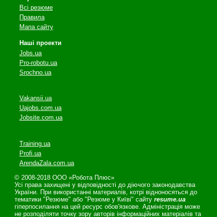
Всі резюме
Правила
Мапа сайту
Наші проекти
Jobs.ua
Pro-robotu.ua
Srochno.ua
Vakansii.ua
Uajobs.com.ua
Jobsite.com.ua
Training.ua
Profi.ua
ArendaZala.com.ua
© 2008-2018 ООО «Робота Плюс»
Усі права захищені у відповідності до діючого законодавства
України. При використанні материалів, котрі відноносяться до
тематики "Резюме" або "Резюме у Київі" сайту
resume.ua
гіперпосилання на цей ресурс обов'язкове. Адміністрація може
не розподіляти точку зору авторів інформаційних матеріалів та