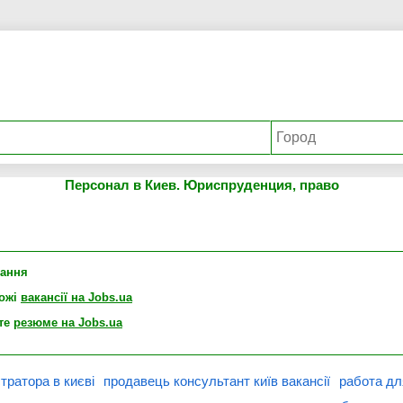
Персонал в Киев. Юриспруденция, право
лання
хожі
вакансії на Jobs.ua
те
резюме на Jobs.ua
тратора в києві
продавець консультант київ вакансії
работа дл