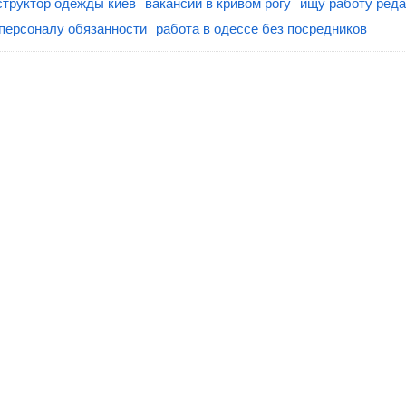
структор одежды киев
вакансии в кривом рогу
ищу работу реда
персоналу обязанности
работа в одессе без посредников