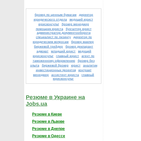
брокер по ценным бумагам
директор
юридического отдела
ведущий юрист
юрисконсульт
брокер менеджер
помощник юриста
бухгалтер юрист
администратор документооборота
специалист по лизингу
директор по
юридическим вопросам
брокер маклер
биржевой трейдер
брокер декларант
адвокат
младший юрист
ведущий
юрисконсульт
главный юрист
агент по
таможенному оформлению
брокер без
опыта
биржевой брокер
юрист
аналитик
инвестиционных проектов
контракт
менеджер
ассистент юриста
главный
юрисконсульт
Резюме в Украине на
Jobs.ua
Резюме в Киеве
Резюме в Львове
Резюме в Днепре
Резюме в Одессе