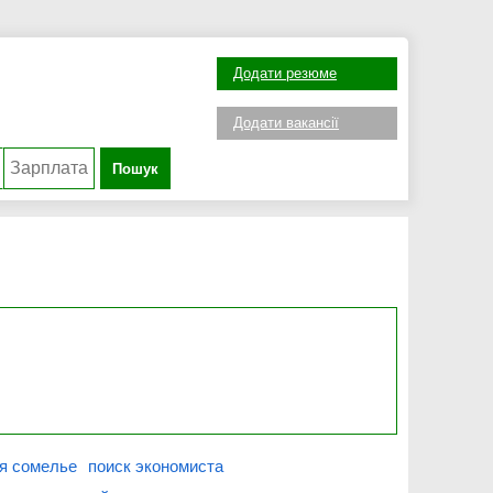
Додати резюме
Додати вакансії
Пошук
я сомелье
поиск экономиста