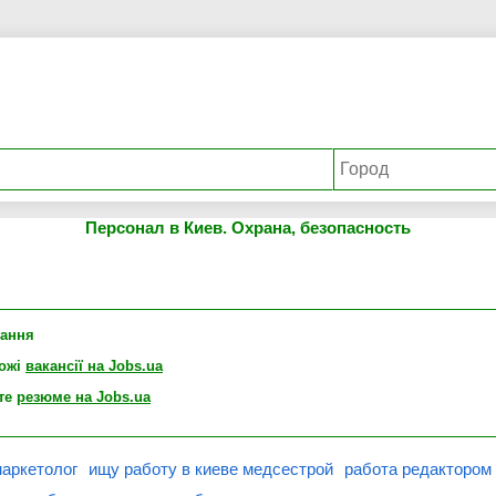
Персонал в Киев. Охрана, безопасность
лання
хожі
вакансії на Jobs.ua
те
резюме на Jobs.ua
маркетолог
ищу работу в киеве медсестрой
работа редактором 