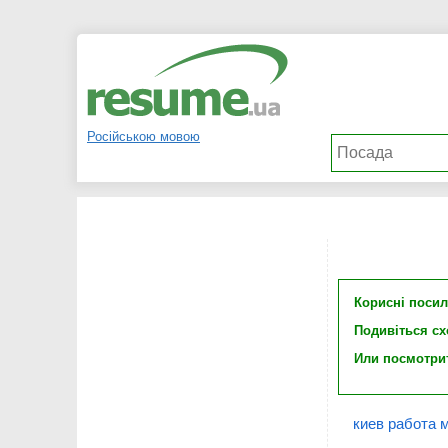
Російською мовою
Корисні поси
Подивіться с
Или посмотри
киев работа 