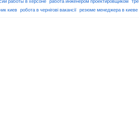
сии работы в херсоне
работа инженером проектировщиком
тре
ник киев
робота в чернігові вакансії
резюме менеджера в киеве 