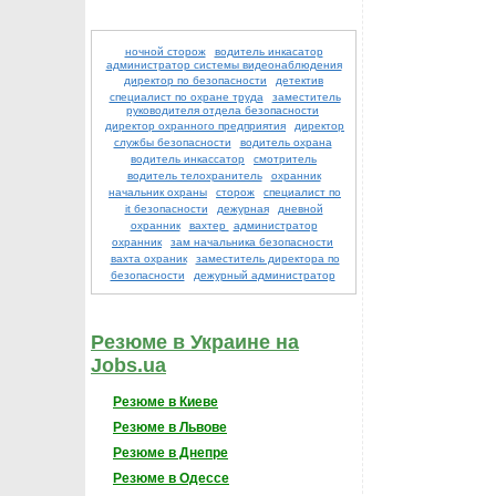
ночной сторож
водитель инкасатор
администратор системы видеонаблюдения
директор по безопасности
детектив
специалист по охране труда
заместитель
руководителя отдела безопасности
директор охранного предприятия
директор
службы безопасности
водитель охрана
водитель инкассатор
смотритель
водитель телохранитель
охранник
начальник охраны
сторож
специалист по
it безопасности
дежурная
дневной
охранник
вахтер
администратор
охранник
зам начальника безопасности
вахта охраник
заместитель директора по
безопасности
дежурный администратор
Резюме в Украине на
Jobs.ua
Резюме в Киеве
Резюме в Львове
Резюме в Днепре
Резюме в Одессе