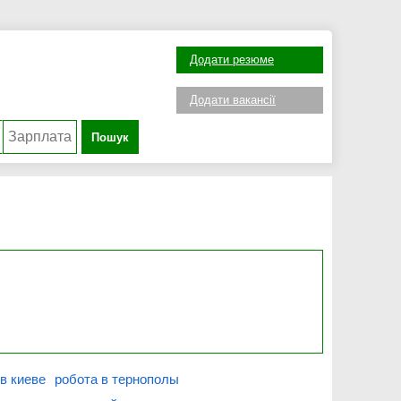
Додати резюме
Додати вакансії
Пошук
в киеве
робота в тернополы