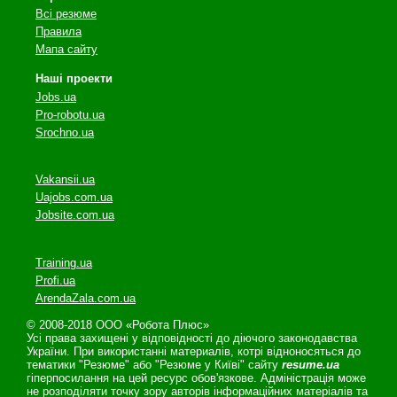
Всі резюме
Правила
Мапа сайту
Наші проекти
Jobs.ua
Pro-robotu.ua
Srochno.ua
Vakansii.ua
Uajobs.com.ua
Jobsite.com.ua
Training.ua
Profi.ua
ArendaZala.com.ua
© 2008-2018 ООО «Робота Плюс»
Усі права захищені у відповідності до діючого законодавства
України. При використанні материалів, котрі відноносяться до
тематики "Резюме" або "Резюме у Київі" сайту
resume.ua
гіперпосилання на цей ресурс обов'язкове. Адміністрація може
не розподіляти точку зору авторів інформаційних матеріалів та