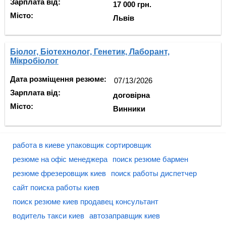
Зарплата від:
17 000 грн.
Місто:
Львів
Біолог, Біотехнолог, Генетик, Лаборант,
Мікробіолог
Дата розміщення резюме:
Зарплата від:
договірна
Місто:
Винники
работа в киеве упаковщик сортировщик
резюме на офіс менеджера
поиск резюме бармен
резюме фрезеровщик киев
поиск работы диспетчер
сайт поиска работы киев
поиск резюме киев продавец консультант
водитель такси киев
автозаправщик киев