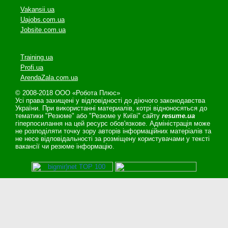
Vakansii.ua
Uajobs.com.ua
Jobsite.com.ua
Training.ua
Profi.ua
ArendaZala.com.ua
© 2008-2018 ООО «Робота Плюс»
Усі права захищені у відповідності до діючого законодавства
України. При використанні материалів, котрі відноносяться до
тематики "Резюме" або "Резюме у Київі" сайту
resume.ua
гіперпосилання на цей ресурс обов'язкове. Адміністрація може
не розподіляти точку зору авторів інформаційних матеріалів та
не несе відповідальності за розміщену користувачами у тексті
вакансії чи резюме інформацію.