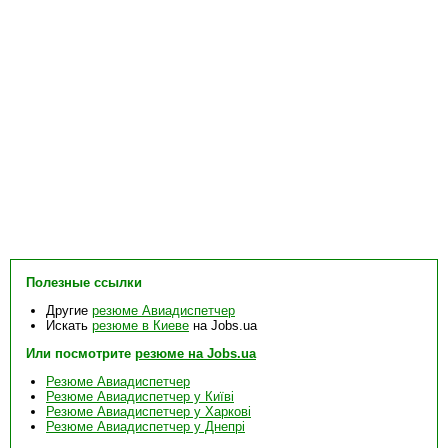
Полезные ссылки
Другие
резюме Авиадиспетчер
Искать
резюме в Киеве
на Jobs.ua
Или посмотрите
резюме на Jobs.ua
Резюме Авиадиспетчер
Резюме Авиадиспетчер у Київі
Резюме Авиадиспетчер у Харкові
Резюме Авиадиспетчер у Днепрі