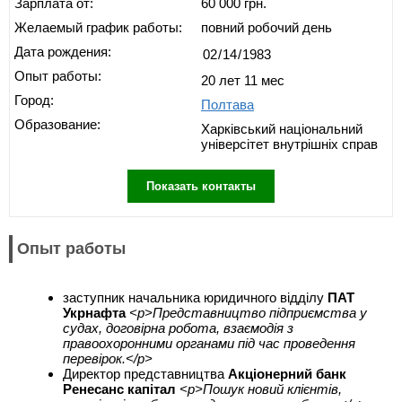
Зарплата от:
60 000 грн.
Желаемый график работы:
повний робочий день
Дата рождения:
Опыт работы:
20 лет 11 мес
Город:
Полтава
Образование:
Харківський національний
універсітет внутрішніх справ
Показать контакты
Опыт работы
заступник начальника юридичного відділу
ПАТ
Укрнафта
<p>Представництво підприємства у
судах, договірна робота, взаємодія з
правоохоронними органами під час проведення
перевірок.</p>
Директор представництва
Акціонерний банк
Ренесанс капітал
<p>Пошук новий клієнтів,