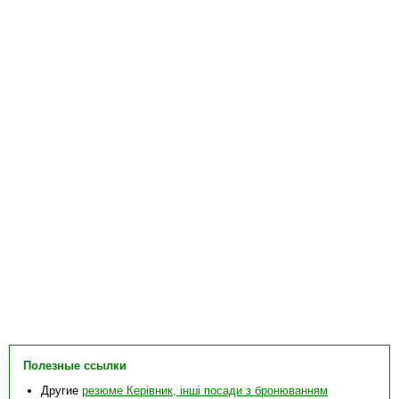
Полезные ссылки
Другие
резюме Керівник, інші посади з бронюванням