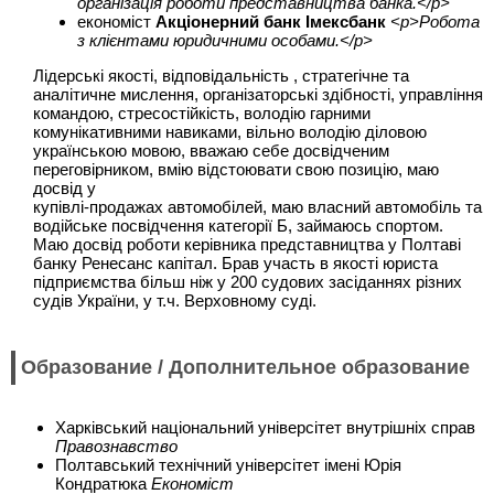
організація роботи представництва банка.</p>
економіст
Акціонерний банк Імексбанк
<p>Робота
з клієнтами юридичними особами.</p>
Лідерські якості, відповідальність , стратегічне та
аналітичне мислення, організаторські здібності, управління
командою, стресостійкість, володію гарними
комунікативними навиками, вільно володію діловою
українською мовою, вважаю себе досвідченим
переговірником, вмію відстоювати свою позицію, маю
досвід у
купівлі-продажах автомобілей, маю власний автомобіль та
водійське посвідчення категорії Б, займаюсь спортом.
Маю досвід роботи керівника представництва у Полтаві
банку Ренесанс капітал. Брав участь в якості юриста
підприємства більш ніж у 200 судових засіданнях різних
судів України, у т.ч. Верховному суді.
Образование / Дополнительное образование
Харківський національний універсітет внутрішніх справ
Правознавство
Полтавський технічний універсітет імені Юрія
Кондратюка
Економіст