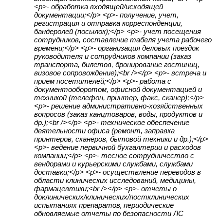
<p>- обработка входящей/исходящей
документации;</p> <p>- получение, учет,
регистрация и отправка корреспонденции,
бандеролей (посылок);</p> <p>- учет посещения
сотрудников, составление табеля учета рабочего
времени;</p> <p>- организация деловых поездок
руководителя и сотрудников компании (заказ
транспорта, билетов, бронирование гостиниц,
визовое сопровождение);<br /></p> <p>- встреча и
прием посетителей;</p> <p>- работа с
документооборотом, офисной документацией и
техникой (телефон, принтер, факс, сканер);</p>
<p>- решение административно-хозяйственных
вопросов (заказ канцтоваров, воды, продуктов и
др.);<br /></p> <p>- техническое обеспечение
деятельности офиса (ремонт, заправка
принтеров, сканеров, бытовой техники и др.);</p>
<p>- ведение первичной бухгалтерии и расходов
компании;</p> <p>- тесное сотрудничество с
вендорами и курьерскими службами, службами
доставки;</p> <p>- осуществление переводов в
области клинических исследований, медицины,
фармацевтики;<br /></p> <p>- отчеты о
доклиничеcких/клинических/постклинических
испытаниях препаратов‚ периодические
обновляемые отчеты по безопасности ЛС