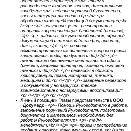
посетителей в офисе;</p> <p>- прием и
распределение входящих звонков, факсимильных
копий;</p> <p>- ведение первичной бухгалтерии,
кассы и текущих расходов и др.</p> <p>-
обработка входящей/исходящей документации;<br
/></p> <p>- получение, учет, регистрация и
отправка корреспонденции, бандеролей (посылок);-
</p> <p>- работа с документооборотом, офисной
документацией и техникой (телефон, принтер,
факс, сканер);</p> <p>- решение
административно-хозяйственных вопросов (заказ
канцтоваров, воды, продуктов и др.);</p> <p>-
техническое обеспечение деятельности офиса
(ремонт, заправка принтеров, сканеров, бытовой
техники и др.);</p> <p>- переводы в области
юриспруденции, права, нотариата, техники,
медицины и др.<br /></p> <p>- заверение переводов
и документов у нотариусов, тесное
взаимодействие с нотариусами, апостилизация;
<br /></p> <p><br /></p>
Личный помощник Главы представительства
ООО
«Докумедс»
<p>- Помощь Руководителю в работе,
выполнение поручений Руководителя, подготовка
документов и материалов, необходимых для
работы Руководителя;</p> <p>- тайм-
менеджмент;<br /></p> <p>- прием и распределение
входящих звонков, факсимильных копий;<br /></p>