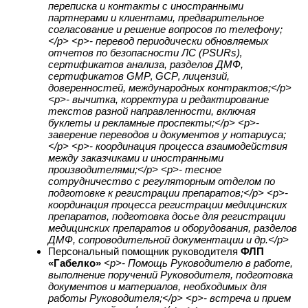
переписка и контакты с иностранными
партнерами и клиентами, предварительное
согласование и решение вопросов по телефону;
</p> <p>- перевод периодически обновляемых
отчетов по безопасности ЛС (PSURs)‚
сертификатов анализа, разделов ДМФ,
сертификатов GMP‚ GСP‚ лицензий,
доверенностей, международных контрактов;</p>
<p>- вычитка, корректура и редактирование
текстов разной направленности, включая
буклеты и рекламные проспекты;</p> <p>-
заверение переводов и документов у нотариуса;
</p> <p>- координация процесса взаимодействия
между заказчиками и иностранными
производителями;</p> <p>- тесное
сотрудничество с регуляторным отделом по
подготовке к регистрации препаратов;</p> <p>-
координация процесса регистрации медицинских
препаратов, подготовка досье для регистрации
медицинских препаратов и оборудования, разделов
ДМФ, сопроводительной документации и др.</p>
Персональный помощник руководителя
ФЛП
«Габелко»
<p>- Помощь Руководителю в работе,
выполнение поручений Руководителя, подготовка
документов и материалов, необходимых для
работы Руководителя;</p> <p>- встреча и прием