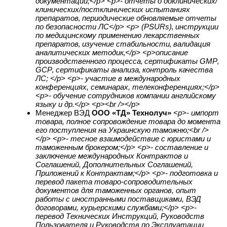
документации;</p> <p>- отчеты о доклиничеcких/
клинических/постклинических испытаниях
препаратов‚ периодические обновляемые отчеты
по безопасности ЛС</p> <p> (PSURs)‚ инструкции
по медицинскому применению лекарственных
препаратов‚ изучение стабильности‚ валидация
аналитических методик‚</p> <p>описание
производственного процесса‚ сертификаты GMP‚
GСP‚ сертификаты анализа‚ контроль качества
ЛС; </p> <p>- участие в международных
конференциях, семинарах, телеконференциях;</p>
<p>- обучение сотрудников компании английскому
языку и др.</p> <p><br /></p>
Менеджер ВЭД
ООО «ТД» Технолуч»
<p>- импорт
товара, полное сопровождение товара до момента
его поступления на Украинскую таможню;<br />
</p> <p>- тесное взаимодействие с юристами и
таможенным брокером;</p> <p>- составление и
заключение международных Контрактов и
Соглашений, Дополнительных Соглашений,
Приложений к Контрактам;</p> <p>- подготовка и
перевод пакета товаро-сопроводительных
документов для таможенных органов, опыт
работы с иностранными поставщиками, ВЭД
договорами, курьерскими службами;</p> <p>-
перевод Технических Инструкций, Руководств
Пользователя и Руководств по Эксплуатации