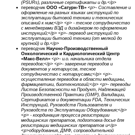
(PSURs)‚ различные сертификаты и др.</p>
переводчик
ООО «Сатурн-ТВ»
<p>- Составление и
оформление на разных языках инструкций по
эксплуатации бытовой техники и технических
описаний к ним;</p> <p> - тесное сотрудничество
с менеджерами ВЭД и дизайнером по оформлению
инструкций;</p> <p>- перевод инструкций по
эксплуатации бытовой техники (от мелкой до
крупной) и др.</p>
переводчик
Научно-Производственный
Онкологический и Кардиологический Центр
«Макс-Велл»
<p>- и.о. начальника отдела
переводов;</p> <p>- заверение переводов и
документов у нотариусов, тесное
сотрудничество с нотариусами;</p> <p>-
осуществление переводов в области медицины,
фармацевтики, биотехнологий;</p> <p>- переводы
Листов Безопасности на Продукт, Надлежащей
Производственной Практики (GMP), Валидации,
Сертификатов и документации FDA, Технических
Инструкций, Руководств Пользователя и
Руководств по Эксплуатации Оборудования;</p>
<p> - координация процесса регистрации
медицинских препаратов, подготовка досье для
регистрации медицинских препаратов и</p>
<p>оборудования, ДМФ, сопроводительной