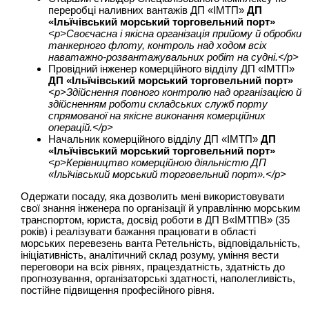
переробці наливних вантажів ДП «ІМТП»
ДП
«Ільїчівський морський торговельний порт»
<p>Своєчасна і якісна організація прийому й обробки
танкерного флоту, контроль над ходом всіх
наватажно-розвантажувальних робіт на судні.</p>
Провідний інженер комерційного відділу ДП «ІМТП»
ДП «Ільїчівський морський торговельний порт»
<p>Здійснення повного контролю над організацією й
здійсненням роботи складських служб порту
спрямованої на якісне виконання комерційних
операцій.</p>
Начальник комерційного відділу ДП «ІМТП»
ДП
«Ільїчівський морський торговельний порт»
<p>Керівництво комерційною діяльністю ДП
«Ільїчівський морський торговельний порт».</p>
Одержати посаду, яка дозволить мені використовувати
свої знання інженера по організації й управлінню морським
транспортом, юриста, досвід роботи в ДП В«ІМТПВ» (35
років) і реалізувати бажання працювати в області
морських перевезень ванта Ретельність, відповідальність,
ініціативність, аналітичний склад розуму, уміння вести
переговори на всіх рівнях, працездатність, здатність до
прогнозування, організаторські здатності, наполегливість,
постійне підвищення професійного рівня.