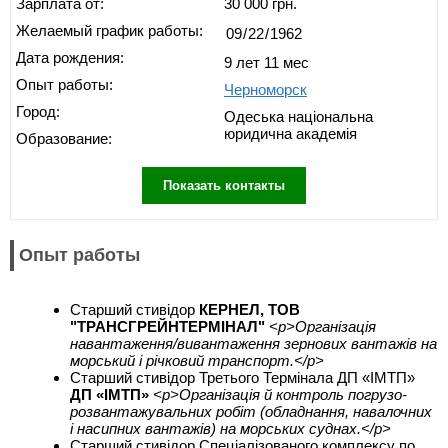
Зарплата от:
30 000 грн.
Желаемый график работы:
Дата рождения:
9 лет 11 мес
Опыт работы:
Черноморск
Город:
Одеська національна
юридична академія
Образование:
Показать контакты
Опыт работы
Старший стивідор
КЕРНЕЛ, ТОВ
"ТРАНСГРЕЙНТЕРМІНАЛ"
<p>Організація
навантаження/вивантаження зернових вантажів на
морський і річковий транспорт.</p>
Старший стивідор Третього Термінала ДП «ІМТП»
ДП «ІМТП»
<p>Організація й контроль погрузо-
розвантажувальних робіт (обладнання, навалочних
і насипних вантажів) на морських суднах.</p>
Старший стивідор Спеціалізованого комплексу по