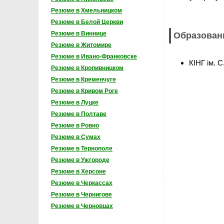
Резюме в Хмельницком
Резюме в Белой Церкви
Резюме в Виннице
Образован
Резюме в Житомире
Резюме в Ивано-Франковске
КІНГ ім. 
Резюме в Кропивницком
Резюме в Кременчуге
Резюме в Кривом Роге
Резюме в Луцке
Резюме в Полтаве
Резюме в Ровно
Резюме в Сумах
Резюме в Тернополе
Резюме в Ужгороде
Резюме в Херсоне
Резюме в Черкассах
Резюме в Чернигове
Резюме в Черновцах