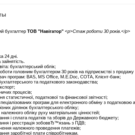
ты
ий бухгалтер
ТОВ "Навігатор"
<p>Стаж роботи 30 років.</p>
а 24 дні.
зайнятість.
іта: бухгалтерський облік;
оботи головним бухгалтером 30 років на підприємстві з продажу т
ач програм: BAS, MS Office, M.E.Dос, СОТА, Клієнт-банк;
ухгалтерського та податкового законодавства;
кспорт;
бничих процесів;
я статистичної, податкової та фінансової звітності;
пеціалізованих програм для електронного обміну з податковою а
ізних ділянок бухгалтерського обліку;
належного обліку руху матеріальних цінностей;
ння і сплата податків та зборів до Державного бюджету;
ння і реєстрація зобоввЂ™язань з ПДВ;
чення належного проведення платежів;
ння заробітної плати співробітникам.