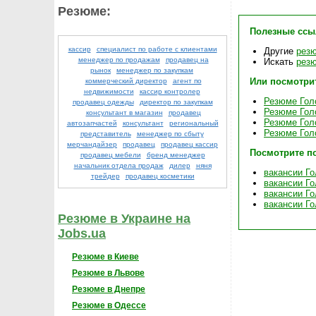
Резюме:
Полезные ссы
кассир
специалист по работе с клиентами
Другие
резю
менеджер по продажам
продавец на
Искать
резю
рынок
менеджер по закупкам
Или посмотри
коммерческий директор
агент по
недвижимости
кассир контролер
Резюме Гол
продавец одежды
директор по закупкам
Резюме Голо
консультант в магазин
продавец
Резюме Голо
автозапчастей
консультант
региональный
Резюме Голо
представитель
менеджер по сбыту
мерчандайзер
продавец
продавец кассир
Посмотрите п
продавец мебели
бренд менеджер
начальник отдела продаж
дилер
няня
вакансии Го
трейдер
продавец косметики
вакансии Го
вакансии Го
вакансии Го
Резюме в Украине на
Jobs.ua
Резюме в Киеве
Резюме в Львове
Резюме в Днепре
Резюме в Одессе