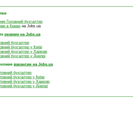
лки
ме Головний бухгалтер
ме в Киеве
на Jobs.ua
те
резюме на Jobs.ua
овний бухгалтер
вний бухгалтер у Київі
вний бухгалтер у Харкові
вний бухгалтер у Днепрі
охожие
вакансии на Jobs.ua
ловний бухгалтер
ловний бухгалтер у Київі
ловний бухгалтер у Харкові
ловний бухгалтер у Днепрі