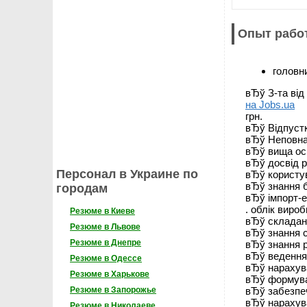
Опыт рабо
головн
вЂў З-та від
на Jobs.ua
грн.
вЂў Відпустк
вЂў Неповна 
вЂў вища осв
вЂў досвід р
Персонал в Украине по
вЂў користув
вЂў знання б
городам
вЂў імпорт-е
. облік виро
Резюме в Киеве
вЂў складанн
Резюме в Львове
вЂў знання с
Резюме в Днепре
вЂў знання р
вЂў ведення 
Резюме в Одессе
вЂў нарахува
Резюме в Харькове
вЂў формува
вЂў забезпе
Резюме в Запорожье
вЂў нарахува
Резюме в Николаеве