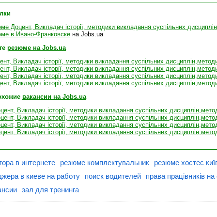
лки
ме Доцент, Викладач історії, методики викладання суспільних дисциплін,
ме в Ивано-Франковске
на Jobs.ua
те
резюме на Jobs.ua
нт, Викладач історії, методики викладання суспільних дисциплін,методис
нт, Викладач історії, методики викладання суспільних дисциплін,методист
нт, Викладач історії, методики викладання суспільних дисциплін,методис
нт, Викладач історії, методики викладання суспільних дисциплін,методис
охожие
вакансии на Jobs.ua
цент, Викладач історії, методики викладання суспільних дисциплін,методи
цент, Викладач історії, методики викладання суспільних дисциплін,методи
цент, Викладач історії, методики викладання суспільних дисциплін,методи
цент, Викладач історії, методики викладання суспільних дисциплін,методи
тора в интернете
резюме комплектувальник
резюме хостес киї
жера в киеве на работу
поиск водителей
права працівників на
ансии
зал для тренинга