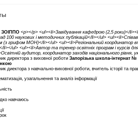
ты
т
ЗОІППО
<p></p> <ul><li>Завідування кафедрою (2,5 роки)</li><
над 100 наукових і методичних публікацій</li></ul> <ul><li>Спів
м (з грифом МОН)</li></ul> <ul><li>Регіональний координатор
/li></ul> <ul><li>Автор та тренер освітніх програм і курсів для
i>Освітній аудитор, координатор заходів національного рівня, ук
ник директора з виховної роботи
Запорізька школа-інтернат № 3
інкою
ник диектора з навчально-виховної роботи, вчитель історії та пр
матизація, узагальнення та аналіз інформації
ьність
идко навчаюсь
ії
рок