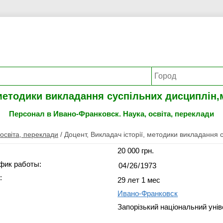
 методики викладання суспільних дисциплін,м
Персонал в Ивано-Франковск. Наука, освіта, переклади
 освіта, переклади
/
Доцент, Викладач історії, методики викладання с
20 000 грн.
фик работы:
:
29 лет 1 мес
Ивано-Франковск
Запорізький національний уні