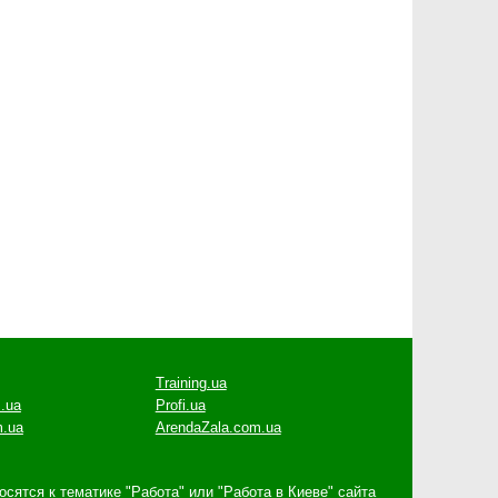
Training.ua
.ua
Profi.ua
m.ua
ArendaZala.com.ua
ятся к тематике "Работа" или "Работа в Киеве" сайта