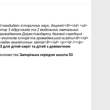
li>кандидат історичних наук, доцент</li></ul> <ul>
автор 3 підручників та 2 модельних навчальних
 впровадження Держстандарту базової середньої
 вчителів історії та громадянської освіти</li></ul>
ладач аналітичних звітів</li></ul> <p><br /></p>
 для дітей-сиріт та дітей з девіантною
авознавства
Запорізька середня школа 53