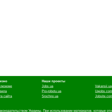
езно
Наши проекты
 резюме
Jobs.ua
Vakansii.ua
вила
Pro-robotu.ua
Uajobs.com
та сайта
Srochno.ua
Jobsite.co
онодательством Украины. При использовании материалов, которые относ