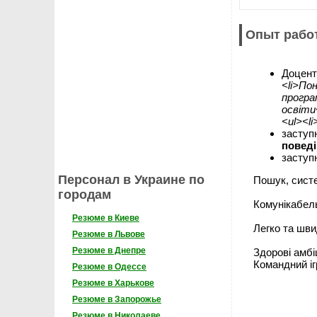
Опыт рабо
Доцен
<li>По
програ
освіти<
<ul><l
заступ
повед
заступ
Персонал в Украине по
Пошук, систе
городам
Комунікабел
Резюме в Киеве
Легко та шв
Резюме в Львове
Резюме в Днепре
Здорові амбіц
Командний іг
Резюме в Одессе
Резюме в Харькове
Резюме в Запорожье
Резюме в Николаеве