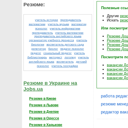
Резюме:
Полезные ссы
Другие
резю
Искать
резю
учитель истории
преподаватель
математики
учитель музыки
математик
Или посмотри
психолог
учитель информатики
преподаватель
учитель математики
Резюме Доце
преподаватель английского языка
Резюме Доце
организатор учебного процесса
учитель
Резюме Доце
биологии
воспитатель детского сада
Резюме Доце
репетитор
биолог
педагог психолог
педагог
социальный педагог
учитель
Посмотрите п
библиотекарь
методист
логопед
учитель
английского языка
воспитатель
детский
вакансии До
психолог
учитель географии
вакансии До
вакансии До
вакансии До
Резюме в Украине на
Jobs.ua
работа редак
Резюме в Киеве
резюме менед
Резюме в Львове
редактор вак
Резюме в Днепре
Резюме в Одессе
Резюме в Харькове