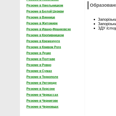
Образован
Резюме в Хмельницком
Резюме в Белой Церкви
Резюме в Виннице
Запорізьк
Запорізьк
Резюме в Житомире
ЗДУ
Істо
Резюме в Ивано-Франковске
Резюме в Кропивницком
Резюме в Кременчуге
Резюме в Кривом Роге
Резюме в Луцке
Резюме в Полтаве
Резюме в Ровно
Резюме в Сумах
Резюме в Тернополе
Резюме в Ужгороде
Резюме в Херсоне
Резюме в Черкассах
Резюме в Чернигове
Резюме в Черновцах