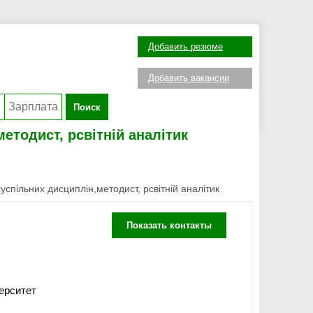
Добавить резюме
Добавить вакансии
Поиск
етодист, рсвітній аналітик
успільних дисциплін,методист, рсвітній аналітик
Показать контакты
верситет