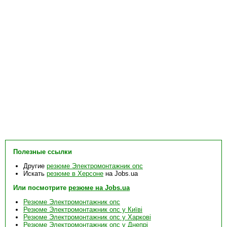
Полезные ссылки
Другие
резюме Электромонтажник опс
Искать
резюме в Херсоне
на Jobs.ua
Или посмотрите
резюме на Jobs.ua
Резюме Электромонтажник опс
Резюме Электромонтажник опс у Київі
Резюме Электромонтажник опс у Харкові
Резюме Электромонтажник опс у Днепрі