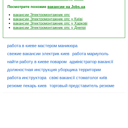
Посмотрите похожие
вакансии на Jobs.ua
вакансии Электромонтажник опс
вакансии Электромонтажник опс у Київі
вакансии Электромонтажник опс у Харкові
вакансии Электромонтажник опс у Днепрі
работа в киеве мастером маникюра
свежие вакансии электрик киев
работа мариуполь
найти работу в киеве поваром
адміністратор вакансії
должностная инструкция уборщика территории
работа инструктора
свіжі вакансії стоматолог київ
резюме пекарь киев
торговый представитель резюме