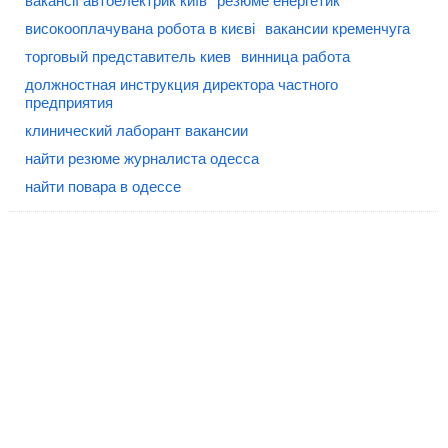
вакансії автоелектрик київ
резюме енергетик
високооплачувана робота в києві
вакансии кременчуга
торговый представитель киев
винница работа
должностная инструкция директора частного
предприятия
клинический лаборант вакансии
найти резюме журналиста одесса
найти повара в одессе