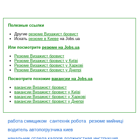
Полезные ссылки
Другие
резюме Визажист бровист
Искать
резюме в Киеве
на Jobs.ua
Или посмотрите
резюме на Jobs.ua
Резюме Визажист бровист
Резюме Визажист бровист у Київі
Резюме Визажист бровист у Харкові
Резюме Визажист бровист у Днепрі
Посмотрите похожие
вакансии на Jobs.ua
вакансии Визажист бровист
вакансии Визажист бровист у Київі
вакансии Визажист бровист у Харкові
вакансии Визажист бровист у Днепрі
работа сммщиком
сантехнік робота
резюме мийниці
водитель автопогрузчика киев
начальник отдела кадров должностная инструкция