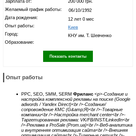
Зарплата от:
200 000 грн.
Желаемый график работы:
Дата рождения:
12 лет 0 мес
Опыт работы:
Киев
Город:
КНУ им. Т. Шевченко
Образование:
Показать контакты
Опыт работы
PPC, SEO, SMM, SERM
Фриланс
<p>-Создание и
настройка комплексной рекламы на поиске (Google
adwords / Yandex Direct)<br />-Создание/
сопровождение КМС (G&amp;Я)<br />-Товарные
компании<br />-Настройка merchant center<br />-
Таргетированная реклама: VK/FB/INST/LinkedIn<br
/>-Реклама в ProSale (Prom.ua)<br />-Веб-аналитика
и внутренняя оптимизация сайта<br />-Внешняя
оптимизация сайта<br />-Тизерные сети<br />-