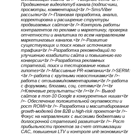
Продвижение видео/ютуб канала (подписчики,
просмотры, комментарии)<br />-Sms/Viber
рассылки<br />-Плановая проработка, анализ,
корректировка и расширение структуры
продвигаемых сайтов<br />-Контроль работы
контрагентов по рекламе и маркетингу, проверка
отчетности и аналитика по всем направлениям
маркетинговых каналов.<br />-Развитие
существующих и поиск новых источников
трафика<br />-Разработка рекомендаций по
улучшению юзабилити сайта и повышению его
конверсии<br />-Разработка рекламных
стратегий, поиск и тестирование новых
гипотез<br />-Массивные PR-компании<br />SERM:
<br />-работа с крупными новостниками<br />-
работа с отзывами/комментариями<br />-работа
с форумами, блогами, соц. сетями<br /><br
/>Ключевые результаты:<br /><br />- Вывод
сайтов в топ-10 Google в конкурентных нишах<br
/>- Обеспечение положительной окупаемости и
рост ROMI<br />- Разработка и масштабирование
growth-моделей для B2B и high-risk проектов<br />-
Фокус на направлениях с высокими бюджетами и
долгосрочной стратегией развития<br />- Рост
прибыльности проектов за счет оптимизации
CAC, повышения LTV и контроля unit-экономики<br