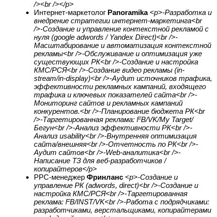
/><br /></p>
Интернет-маркетолог
Panoramika
<p>-Разработка и
внедрение стратегии интернет-маркетинга<br
/>-Создание и управление контекстной рекламой с
нуля (google adwords / Yandex Direct)<br />-
Масштабирование и автоматизация контекстной
рекламы<br />-Обслуживание и оптимизация уже
существующих РК<br />-Создание и настройка
КМС/РСЯ<br />-Создание видео рекламы (in-
stream/in-display)<br />-Аудит источников трафика,
эффективности рекламных кампаний, входящего
трафика и ключевых показателей сайта<br />-
Мониторинг сайтов и рекламных кампаний
конкурентов.<br />-Планирование бюджета РК<br
/>-Таргетированная реклама: FB/VK/My Target/
Бегун<br />-Анализ эффективности РК<br />-
Анализ usability<br />-Внутренняя оптимизация
сайта/внешняя<br />-Отчетность по РК<br />-
Аудит сайтов<br />-Web-аналитика<br />-
Написание ТЗ для веб-разработчиков /
копирайтеров</p>
PPC-менеджер
Фринланс
<p>-Создание и
управление РК (adwords, direct)<br />-Создание и
настройка КМС/РСЯ<br />-Таргетированная
реклама: FB/INST/VK<br />-Работа с подрядчиками:
разработчиками, верстальщиками, копирайтерами