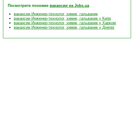
Посмотрите похожие
вакансии на Jobs.ua
вакансии Инженер-технолог, химик, гальваник
вакансии Инженер-технолог, химик, гальваник у Київі
вакансии Инженер-технолог, химик, гальваник у Харкові
вакансии Инженер-технолог, химик, гальваник у Днепрі