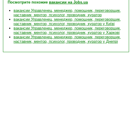
Посмотрите похожие
вакансии на Jobs.ua
вакансии Управленец, менеджер, помощник, переговорщик,
наставник, ментор, психолог, проводник, куратор
вакансии Управленец, менеджер, помощник, переговорщик,
наставник, ментор, психолог, проводник, куратор у Київі
вакансии Управленец, менеджер, помощник, переговорщик,
наставник, ментор, психолог, проводник, куратор у Харкові
вакансии Управленец, менеджер, помощник, переговорщик,
наставник, ментор, психолог, проводник, куратор у Днепрі