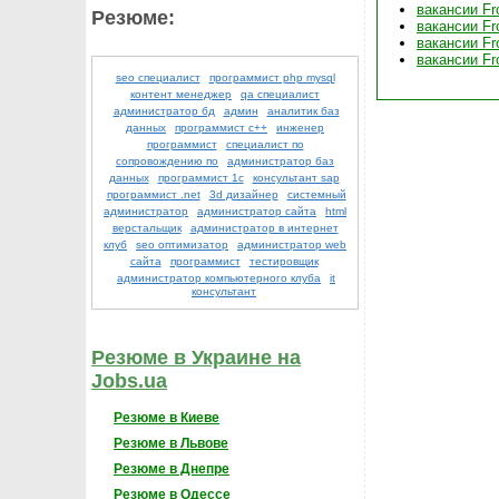
вакансии Fr
Резюме:
вакансии Fr
вакансии Fr
вакансии Fr
seo специалист
программист php mysql
контент менеджер
qa специалист
администратор бд
админ
аналитик баз
данных
программист с++
инженер
программист
специалист по
сопровождению по
администратор баз
данных
программист 1с
консультант sap
программист .net
3d дизайнер
системный
администратор
администратор сайта
html
верстальщик
администратор в интернет
клуб
seo оптимизатор
администратор web
сайта
программист
тестировщик
администратор компьютерного клуба
it
консультант
Резюме в Украине на
Jobs.ua
Резюме в Киеве
Резюме в Львове
Резюме в Днепре
Резюме в Одессе