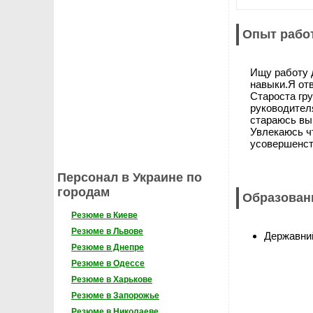
Опыт рабо
Ищу работу д
навыки.Я от
Староста гр
руководителя
стараюсь вы
Увлекаюсь чт
усовершенст
Персонал в Украине по
городам
Образован
Резюме в Киеве
Резюме в Львове
Державний
Резюме в Днепре
Резюме в Одессе
Резюме в Харькове
Резюме в Запорожье
Резюме в Николаеве