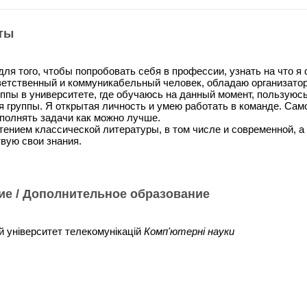
ты
ля того, чтобы попробовать себя в профессии, узнать на что я 
ветственный и коммуникабельный человек, обладаю организатор
уппы в университете, где обучаюсь на данный момент, пользуюс
 группы. Я открытая личность и умею работать в команде. Сам
полнять задачи как можно лучше.
ением классической литературы, в том числе и современной, а 
вую свои знания.
ие / Дополнительное образование
 університет телекомунікацій
Комп'ютерні науки