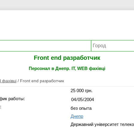
Front end разработчик
Персонал в Днепр. IT, WEB фахівці
B фахівці
/
Front end разработчик
25 000 грн.
фик работы:
:
без опыта
Днепр
Державний університет телеко