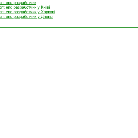
ont end разработчик
ont end разработчик у Київі
ont end разработчик у Харкові
ont end разработчик у Днепрі