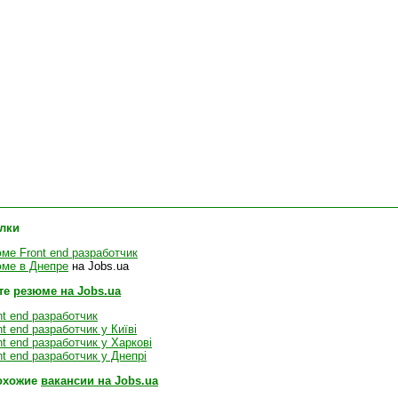
лки
ме Front end разработчик
ме в Днепре
на Jobs.ua
те
резюме на Jobs.ua
t end разработчик
t end разработчик у Київі
t end разработчик у Харкові
t end разработчик у Днепрі
охожие
вакансии на Jobs.ua