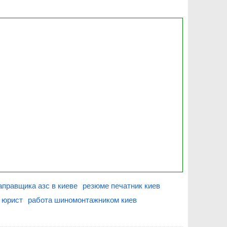
аправщика азс в киеве
резюме печатник киев
 юрист
работа шиномонтажником киев