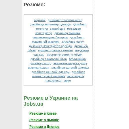
Резюме:
портной
дизайнер текстиля штор
дизайнер модельер одежды
дизайнер
текстиля
закройщик
модельер
конструктор
дизайнер вышивки
вышивальщица бисером
дизайнер
машинной вышивки
дизайнер одягу
дизайнер конструктор одежды
дизайнер
обуви
администратор в ателье
модельер
одежды
мастер по ремонту обуви
дизайнер в магазин штор
вязальщица
дизайнер штор
вышивальщица на дому
вышивальщица
дизайнер детской одежды
дизайнер женской одежды
дизайнер
компьютерной вышивки
вязальщица
надомница
швея
Резюме в Украине на
Jobs.ua
Резюме в Киеве
Резюме в Львове
Резюме в Днепре