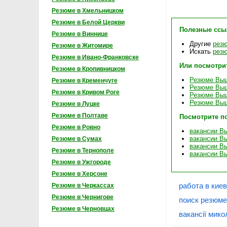
Резюме в Хмельницком
Резюме в Белой Церкви
Полезные ссы
Резюме в Виннице
Другие
рез
Резюме в Житомире
Искать
резю
Резюме в Ивано-Франковске
Или посмотри
Резюме в Кропивницком
Резюме Выш
Резюме в Кременчуге
Резюме Выш
Резюме в Кривом Роге
Резюме Выш
Резюме Выш
Резюме в Луцке
Резюме в Полтаве
Посмотрите п
Резюме в Ровно
вакансии В
вакансии В
Резюме в Сумах
вакансии В
Резюме в Тернополе
вакансии В
Резюме в Ужгороде
Резюме в Херсоне
работа в кие
Резюме в Черкассах
Резюме в Чернигове
поиск резюме
Резюме в Черновцах
вакансії мико