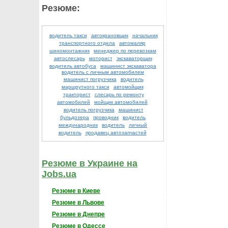
Резюме:
водитель такси
автокрановщик
начальник
транспортного отдела
автомаляр
шиномонтажник
менеджер по перевозкам
автослесарь
моторист
экскаваторщик
водитель автобуса
машинист экскаватора
водитель с личным автомобилем
машинист погрузчика
водитель
маршрутного такси
автомойщик
тракторист
слесарь по ремонту
автомобилей
мойщик автомобилей
водитель погрузчика
машинист
бульдозера
проводник
водитель
международник
водитель
личный
водитель
продавец автозапчастей
Резюме в Украине на
Jobs.ua
Резюме в Киеве
Резюме в Львове
Резюме в Днепре
Резюме в Одессе