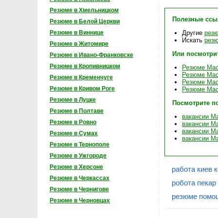
Резюме в Хмельницком
Полезные ссы
Резюме в Белой Церкви
Другие
резю
Резюме в Виннице
Искать
резю
Резюме в Житомире
Или посмотри
Резюме в Ивано-Франковске
Резюме в Кропивницком
Резюме Мас
Резюме Маст
Резюме в Кременчуге
Резюме Мас
Резюме в Кривом Роге
Резюме Мас
Резюме в Луцке
Посмотрите п
Резюме в Полтаве
вакансии М
Резюме в Ровно
вакансии Ма
вакансии Ма
Резюме в Сумах
вакансии Ма
Резюме в Тернополе
Резюме в Ужгороде
Резюме в Херсоне
работа киев 
Резюме в Черкассах
робота пекар
Резюме в Чернигове
резюме помощ
Резюме в Черновцах