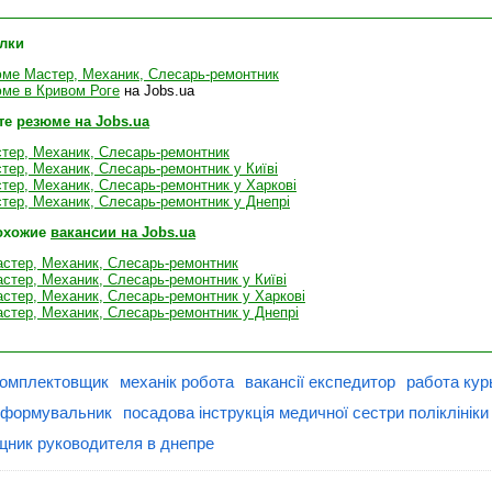
лки
ме Мастер, Механик, Слесарь-ремонтник
ме в Кривом Роге
на Jobs.ua
те
резюме на Jobs.ua
тер, Механик, Слесарь-ремонтник
ер, Механик, Слесарь-ремонтник у Київі
тер, Механик, Слесарь-ремонтник у Харкові
тер, Механик, Слесарь-ремонтник у Днепрі
охожие
вакансии на Jobs.ua
астер, Механик, Слесарь-ремонтник
стер, Механик, Слесарь-ремонтник у Київі
стер, Механик, Слесарь-ремонтник у Харкові
стер, Механик, Слесарь-ремонтник у Днепрі
комплектовщик
механік робота
вакансії експедитор
работа кур
 формувальник
посадова інструкція медичної сестри поліклініки
ник руководителя в днепре