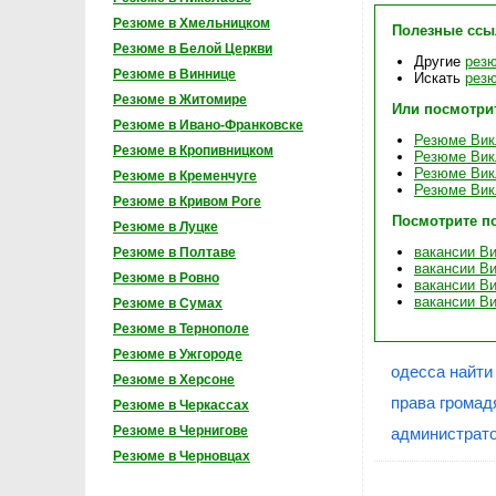
Резюме в Хмельницком
Полезные ссы
Резюме в Белой Церкви
Другие
рез
Резюме в Виннице
Искать
резю
Резюме в Житомире
Или посмотри
Резюме в Ивано-Франковске
Резюме Вик
Резюме в Кропивницком
Резюме Вик
Резюме Вик
Резюме в Кременчуге
Резюме Вик
Резюме в Кривом Роге
Посмотрите п
Резюме в Луцке
вакансии В
Резюме в Полтаве
вакансии Ви
Резюме в Ровно
вакансии В
вакансии В
Резюме в Сумах
Резюме в Тернополе
Резюме в Ужгороде
одесса найти
Резюме в Херсоне
права громадя
Резюме в Черкассах
Резюме в Чернигове
администрато
Резюме в Черновцах