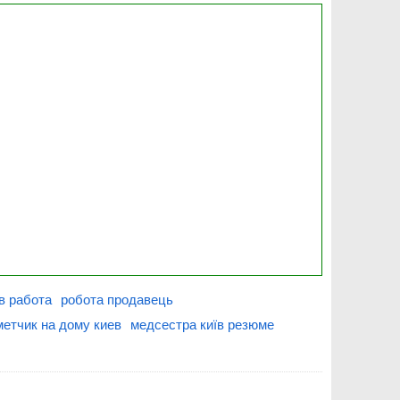
в работа
робота продавець
метчик на дому киев
медсестра київ резюме