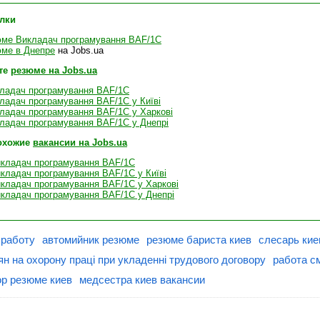
лки
юме Викладач програмування BAF/1С
ме в Днепре
на Jobs.ua
те
резюме на Jobs.ua
ладач програмування BAF/1С
ладач програмування BAF/1С у Київі
ладач програмування BAF/1С у Харкові
ладач програмування BAF/1С у Днепрі
охожие
вакансии на Jobs.ua
икладач програмування BAF/1С
кладач програмування BAF/1С у Київі
икладач програмування BAF/1С у Харкові
икладач програмування BAF/1С у Днепрі
 работу
автомийник резюме
резюме бариста киев
слесарь кие
н на охорону праці при укладенні трудового договору
работа с
р резюме киев
медсестра киев вакансии