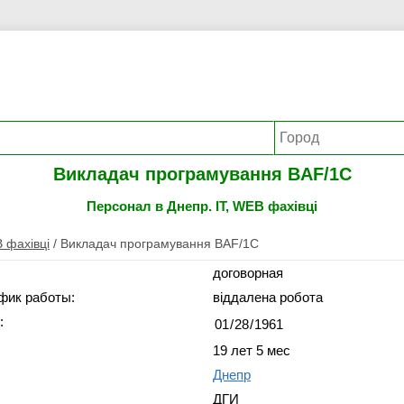
Викладач програмування BAF/1С
Персонал в Днепр. IT, WEB фахівці
B фахівці
/
Викладач програмування BAF/1С
договорная
фик работы:
віддалена робота
:
19 лет 5 мес
Днепр
ДГИ