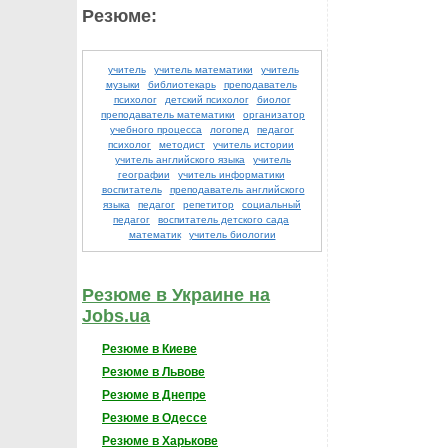
Резюме:
учитель
учитель математики
учитель
музыки
библиотекарь
преподаватель
психолог
детский психолог
биолог
преподаватель математики
организатор
учебного процесса
логопед
педагог
психолог
методист
учитель истории
учитель английского языка
учитель
географии
учитель информатики
воспитатель
преподаватель английского
языка
педагог
репетитор
социальный
педагог
воспитатель детского сада
математик
учитель биологии
Резюме в Украине на
Jobs.ua
Резюме в Киеве
Резюме в Львове
Резюме в Днепре
Резюме в Одессе
Резюме в Харькове