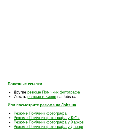
Полезные ссылки
Другие
резюме Помічник фотографа
Искать
резюме в Киеве
на Jobs.ua
Или посмотрите
резюме на Jobs.ua
Резюме Помічник фотографа
Резюме Помічник фотографа у Київі
Резюме Помічник фотографа у Харкові
Резюме Помічник фотографа у Днепрі