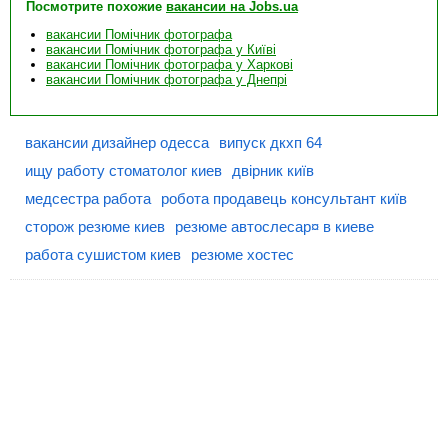
Посмотрите похожие
вакансии на Jobs.ua
вакансии Помічник фотографа
вакансии Помічник фотографа у Київі
вакансии Помічник фотографа у Харкові
вакансии Помічник фотографа у Днепрі
вакансии дизайнер одесса
випуск дкхп 64
ищу работу стоматолог киев
двірник київ
медсестра работа
робота продавець консультант київ
сторож резюме киев
резюме автослесар¤ в киеве
работа сушистом киев
резюме хостес