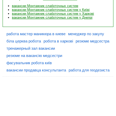
вакансии Монтажник слаботочных систем
вакансии Монтажник слаботочных систем у Київі
вакансии Монтажник слаботочных систем у Харкові
вакансии Монтажник слаботочных систем у Днепрі
работа мастер маникюра в киеве
менеджер по закупу
біла церква робота
робота в харкові
резюме медсестра
тренажерный зал вакансии
резюме на вакансію медсестри
фасувальник робота київ
вакансии продавца консультанта
работа для геодезиста