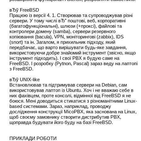
вЂў FreeBSD
Працюю із версії 4. 1. Створював та супроводжував різні
сервери. У тому числі вЂ” поштові, веб, корпоративні
(багатофункціональні), шлюзи (+проксі), файлові та
контролери домену (samba), сервери резервного
копіювання (bacula), VPN, моніторингові (zabbix), IDS
(snort) та ін. Загалом, я прихильник підходу, який
передбачає, що варто вирішувати будь-яке завдання,
використовуючи добре знайомий інструмент (звісно, якщо
інструмент підходить). І свої PBX я будую саме на
FreeBSD. І розробку (Pytnon, Pascal) зараз веду на лаптопі
з FreeBSD.
вЂў UNIX-like
Встановлював та підтримував сервери на Debian, сам
використовував лаптоп із Ubuntu. Хоч і не вважаю себе в
них фахівцем, проте консолі, відмінної від FreeBSD я не
боюся. Мені доводиться стикатися з різноманітними Linux-
based системами. Зараз, наприклад, проводжу
дослідження конструкції MicoPBX, яка заснована на Linux,
щоб своєму замовнику створити дистрибутив PBX,
щоправда будувати його буду на базі FreeBSD.
ПРИКЛАДИ РОБОТИ