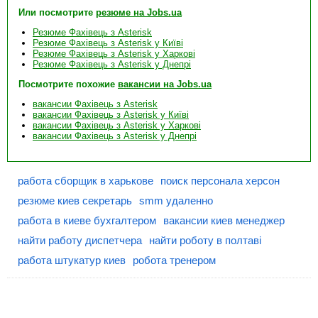
Или посмотрите
резюме на Jobs.ua
Резюме Фахівець з Asterisk
Резюме Фахівець з Asterisk у Київі
Резюме Фахівець з Asterisk у Харкові
Резюме Фахівець з Asterisk у Днепрі
Посмотрите похожие
вакансии на Jobs.ua
вакансии Фахівець з Asterisk
вакансии Фахівець з Asterisk у Київі
вакансии Фахівець з Asterisk у Харкові
вакансии Фахівець з Asterisk у Днепрі
работа сборщик в харькове
поиск персонала херсон
резюме киев секретарь
smm удаленно
работа в киеве бухгалтером
вакансии киев менеджер
найти работу диспетчера
найти роботу в полтаві
работа штукатур киев
робота тренером