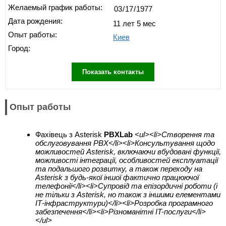
Желаемый график работы:
Дата рождения:
11 лет 5 мес
Опыт работы:
Киев
Город:
Показать контакты
Опыт работы
Фахівець з Asterisk
PBXLab
<ul><li>Створення та
обслуговування PBX</li><li>Консультування щодо
можливостей Asterisk, включаючи вбудовані функції,
можливості інтеграції, особливостей експлуатації
та подальшого розвитку, а також переходу на
Asterisk з будь-якої іншої фактично працюючої
телефонії</li><li>Супровід та епізордичні роботи (і
не тільки з Asterisk, но також з іншими елементами
ІТ-інфраструктури)</li><li>Розробка програмного
забезпечення</li><li>Різноманітні IT-послуги</li>
</ul>