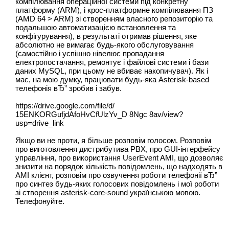
компілювання операційної системи під конкретну
платформу (ARM), і крос-платформне компілювання ПЗ
(AMD 64 > ARM) зі створенням власного репозиторію та
подальшою автоматизацією встановлення та
конфігурування), в результаті отримав рішення, яке
абсолютно не вимагає будь-якого обслуговування
(самостійно і успішно нівелює пропадання
електропостачання, ремонтує і файлові системи і бази
даних MySQL, при цьому не вбиває накопичувач). Як і
має, на мою думку, працювати будь-яка Asterisk-based
телефонія вЂ” зробив і забув.
https://drive.google.com/file/d/
15ENKORGufjdAfoHvCfUlzYv_D 8Ngc 8av/view?
usp=drive_link
Якщо ви не проти, я більше розповім голосом. Розповім
про виготовлення дистрибутива PBX, про GUI-інтерфейсу
управління, про використання UserEvent AMI, що дозволяє
знизити на порядок кількість повідомлень, що надходять в
AMI клієнт, розповім про озвучення роботи телефонії вЂ”
про синтез будь-яких голосових повідомлень і мої роботи
зі створення asterisk-core-sound українською мовою.
Телефонуйте.