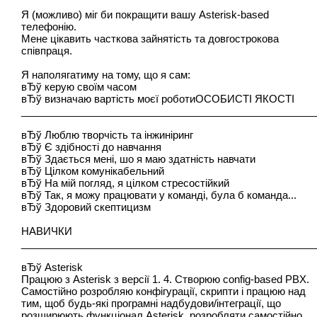
Я (можливо) міг би покращити вашу Asterisk-based
телефонію.
Мене цікавить часткова зайнятість та довгострокова
співпраця.
Я наполягатиму на тому, що я сам:
вЂў керую своїм часом
вЂў визначаю вартість моєї роботиОСОБИСТІ ЯКОСТІ
____________________________________________________
вЂў Люблю творчість та інжиніринг
вЂў Є здібності до навчання
вЂў Здається мені, шо я маю здатність навчати
вЂў Цілком комунікабельний
вЂў На мій погляд, я цілком стресостійкий
вЂў Так, я можу працювати у команді, була б команда...
вЂў Здоровий скептицизм
НАВИЧКИ
____________________________________________________
вЂў Asterisk
Працюю з Asterisk з версії 1. 4. Створюю config-based PBX.
Самостійно розробляю конфігурації, скрипти і працюю над
тим, щоб будь-які програмні надбудови/інтеграції, що
розширюють функціонал Asterisk, розробляти самостійно.