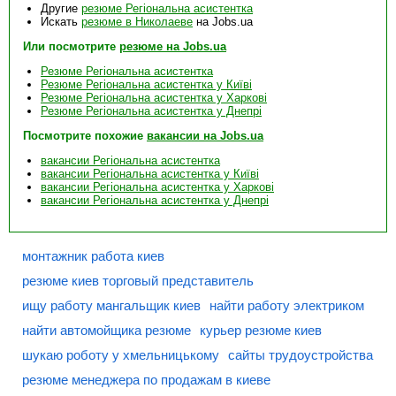
Другие
резюме Регіональна асистентка
Искать
резюме в Николаеве
на Jobs.ua
Или посмотрите
резюме на Jobs.ua
Резюме Регіональна асистентка
Резюме Регіональна асистентка у Київі
Резюме Регіональна асистентка у Харкові
Резюме Регіональна асистентка у Днепрі
Посмотрите похожие
вакансии на Jobs.ua
вакансии Регіональна асистентка
вакансии Регіональна асистентка у Київі
вакансии Регіональна асистентка у Харкові
вакансии Регіональна асистентка у Днепрі
монтажник работа киев
резюме киев торговый представитель
ищу работу мангальщик киев
найти работу электриком
найти автомойщика резюме
курьер резюме киев
шукаю роботу у хмельницькому
сайты трудоустройства
резюме менеджера по продажам в киеве