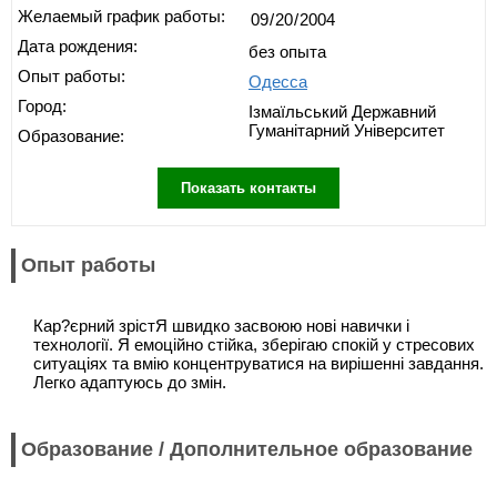
Желаемый график работы:
Дата рождения:
без опыта
Опыт работы:
Одесса
Город:
Ізмаїльський Державний
Гуманітарний Університет
Образование:
Показать контакты
Опыт работы
Кар?єрний зрістЯ швидко засвоюю нові навички і
технології. Я емоційно стійка, зберігаю спокій у стресових
ситуаціях та вмію концентруватися на вирішенні завдання.
Легко адаптуюсь до змін.
Образование / Дополнительное образование