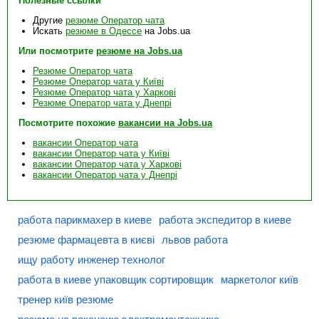
Полезные ссылки
Другие
резюме Оператор чата
Искать
резюме в Одессе
на Jobs.ua
Или посмотрите
резюме на Jobs.ua
Резюме Оператор чата
Резюме Оператор чата у Київі
Резюме Оператор чата у Харкові
Резюме Оператор чата у Днепрі
Посмотрите похожие
вакансии на Jobs.ua
вакансии Оператор чата
вакансии Оператор чата у Київі
вакансии Оператор чата у Харкові
вакансии Оператор чата у Днепрі
работа парикмахер в киеве
работа экспедитор в киеве
резюме фармацевта в києві
львов работа
ищу работу инженер технолог
работа в киеве упаковщик сортировщик
маркетолог київ
тренер київ резюме