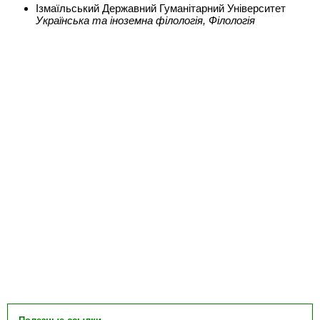
Ізмаїльський Державний Гуманітарний Університет
Українська та іноземна філологія, Філологія