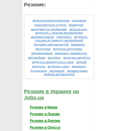
Резюме:
водитель международник
начальник
транспортного отдела
проводник
менеджер по перевозкам
автослесарь
водитель с личным автомобилем
шиномонтажник
тракторист
водитель
слесарь по ремонту автомобилей
продавец автозапчастей
машинист
погрузчика
водитель погрузчика
автокрановщик
машинист экскаватора
автомойщик
моторист
водитель автобуса
водитель маршрутного такси
личный
водитель
водитель такси
машинист
бульдозера
автомаляр
экскаваторщик
мойщик автомобилей
Резюме в Украине на
Jobs.ua
Резюме в Киеве
Резюме в Львове
Резюме в Днепре
Резюме в Одессе