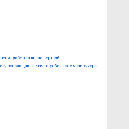
ансии
работа в киеве портной
оту заправщик азс киев
робота помічник кухара