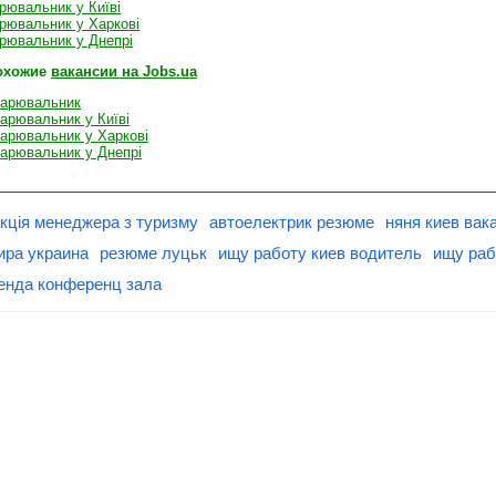
рювальник у Київі
рювальник у Харкові
рювальник у Днепрі
охожие
вакансии на Jobs.ua
варювальник
арювальник у Київі
арювальник у Харкові
варювальник у Днепрі
укція менеджера з туризму
автоелектрик резюме
няня киев вак
ира украина
резюме луцьк
ищу работу киев водитель
ищу раб
енда конференц зала