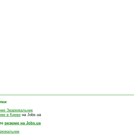
лки
юме Зварювальник
ме в Киеве
на Jobs.ua
те
резюме на Jobs.ua
рювальник