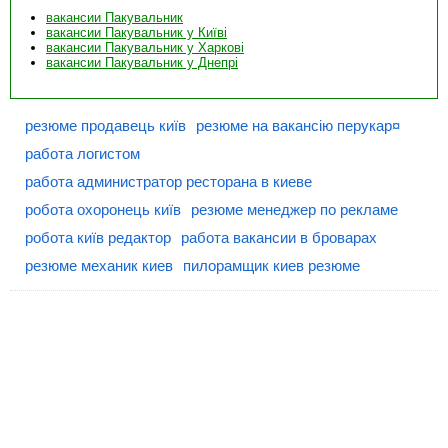
вакансии Пакувальник
вакансии Пакувальник у Київі
вакансии Пакувальник у Харкові
вакансии Пакувальник у Днепрі
резюме продавець київ
резюме на вакансію перукар¤
работа логистом
работа администратор ресторана в киеве
робота охоронець київ
резюме менеджер по рекламе
робота київ редактор
работа вакансии в броварах
резюме механик киев
пилорамщик киев резюме