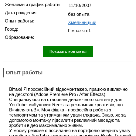
Желаемый график работы:
Дата рождения:
без опыта
Опыт работы:
Хмельницкий
Город:
Гімназія н1
Образование:
Показать контакты
Опыт работы
Вітаю! Я професійний відеомонтажер, працюю виключно
на десктопі (Adobe Premiere Pro / After Effects).
Спеціалізуюся на створенні динамічного контенту для
YouTube, вибухових Reels та рекламних креативів, що
В«чіпляютьВ». Моя фішка - професійна робота з
темпоритмом та утриманням уваги глядача. Знаю, як за
допомогою монтажу підсилити рекламний меседж та
зробити відео максимально живим.
У моєму резюме є посилання на портфоліо зверніть увагу
на кейси з YouTube, реклами та динамічних Reels. Готовий