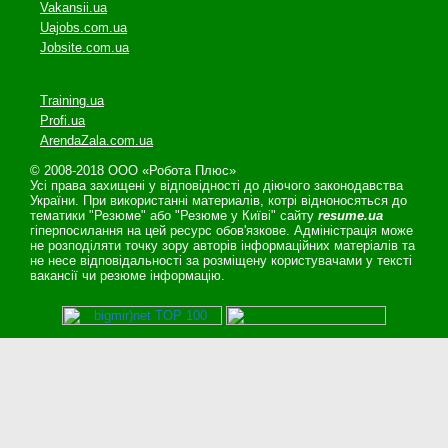
Vakansii.ua
Uajobs.com.ua
Jobsite.com.ua
Training.ua
Profi.ua
ArendaZala.com.ua
© 2008-2018 ООО «Робота Плюс»
Усі права захищені у відповідності до діючого законодавства
України. При використанні материалів, котрі відноносяться до
тематики "Резюме" або "Резюме у Київі" сайту
resume.ua
гіперпосилання на цей ресурс обов'язкове. Адміністрація може
не розподіляти точку зору авторів інформаційних матеріалів та
не несе відповідальності за розміщену користувачами у тексті
вакансії чи резюме інформацію.