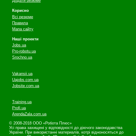
Додати резюме
Корисно
Всі резюме
Правила
Мапа сайту
Наші проекти
Jobs.ua
Pro-robotu.ua
Srochno.ua
Vakansii.ua
Uajobs.com.ua
Jobsite.com.ua
Training.ua
Profi.ua
ArendaZala.com.ua
© 2008-2018 ООО «Робота Плюс»
Усі права захищені у відповідності до діючого законодавства
України. При використанні материалів, котрі відноносяться до