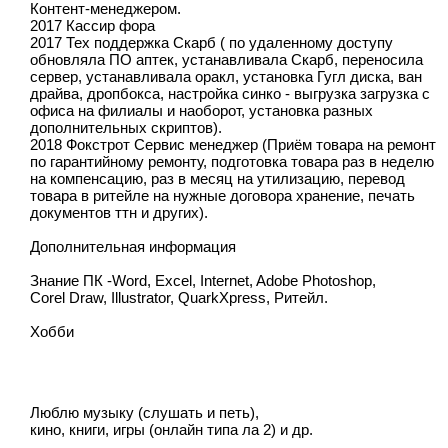
Контент-менеджером.
2017 Кассир фора
2017 Тех поддержка Скарб ( по удаленному доступу
обновляла ПО аптек, устанавливала Скарб, переносила
сервер, устанавливала оракл, установка Гугл диска, ван
драйва, дропбокса, настройка синко - выгрузка загрузка с
офиса на филиалы и наоборот, установка разных
дополнительных скриптов).
2018 Фокстрот Сервис менеджер (Приём товара на ремонт
по гарантийному ремонту, подготовка товара раз в неделю
на компенсацию, раз в месяц на утилизацию, перевод
товара в ритейле на нужные договора хранение, печать
документов ттн и других).
Дополнительная информация
Знание ПК -Word, Excel, Internet, Adobe Photoshop,
Corel Draw, Illustrator, QuarkXpress, Ритейл.
Хобби
Люблю музыку (слушать и петь),
кино, книги, игры (онлайн типа ла 2) и др.