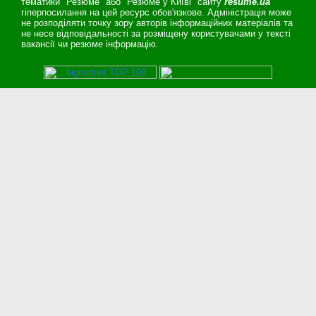
тематики "Резюме" або "Резюме у Київі" сайту
resume.ua
гіперпосилання на цей ресурс обов'язкове. Адміністрація може
не розподіляти точку зору авторів інформаційних матеріалів та
не несе відповідальності за розміщену користувачами у тексті
вакансії чи резюме інформацію.