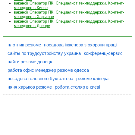
вакансії Оператор ПК, Специалист тех-поддержки, Контент-
менеджер в Киеве
вакансії Оператор ПК, Специалист тех-поддержки, Контент-
менеджер в Харькове
вакансії Оператор ПК, Специалист тех-поддержки, Контент-
менеджер в Днепре
плотник резюме
посадова інженера з охорони праці
сайты по трудоустройству украина
конференц-сервис
найти резюме донецк
работа офис менеджер резюме одесса
посадова головного бухгалтера
резюме клінера
няня харьков резюме
робота столяр в києві