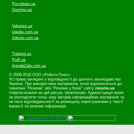
Pro-robotu.ua
Srochno.ua
Vakansii.ua
Uajobs.com.ua
Jobsite.com.ua
Training.ua
Profi.ua
ArendaZala.com.ua
© 2008-2018 ООО «Робота Плюс»
Усі права захищені у відповідності до діючого законодавства
України. При використанні материалів, котрі відноносяться до
тематики "Резюме" або "Резюме у Київі" сайту
resume.ua
гіперпосилання на цей ресурс обов'язкове. Адміністрація може
не розподіляти точку зору авторів інформаційних матеріалів та
не несе відповідальності за розміщену користувачами у тексті
вакансії чи резюме інформацію.