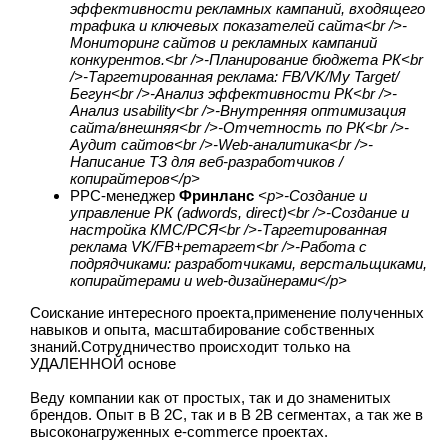
эффективности рекламных кампаний, входящего
трафика и ключевых показателей сайта<br />-
Мониторинг сайтов и рекламных кампаний
конкурентов.<br />-Планирование бюджета РК<br
/>-Таргетированная реклама: FB/VK/My Target/
Бегун<br />-Анализ эффективности РК<br />-
Анализ usability<br />-Внутренняя оптимизация
сайта/внешняя<br />-Отчетность по РК<br />-
Аудит сайтов<br />-Web-аналитика<br />-
Написание ТЗ для веб-разработчиков /
копирайтеров</p>
PPC-менеджер
Фринланс
<p>-Создание и
управление РК (adwords, direct)<br />-Создание и
настройка КМС/РСЯ<br />-Таргетированная
реклама VK/FB+ретаргет<br />-Работа с
подрядчиками: разработчиками, верстальщиками,
копирайтерами и web-дизайнерами</p>
Соискание интересного проекта,применение полученных
навыков и опыта, масштабирование собственных
знаний.Сотрудничество происходит только на
УДАЛЕННОЙ основе
Веду компании как от простых, так и до знаменитых
брендов. Опыт в B 2C, так и в B 2B сегментах, а так же в
высоконагруженных e-commerce проектах.