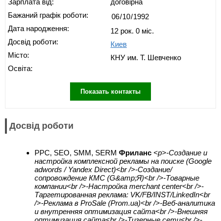
Зарплата від:
договірна
Бажаний графік роботи:
Дата народження:
12 рок. 0 міс.
Досвід роботи:
Киев
Місто:
КНУ им. Т. Шевченко
Освіта:
Показать контакты
Досвід роботи
PPC, SEO, SMM, SERM
Фриланс
<p>-Создание и
настройка комплексной рекламы на поиске (Google
adwords / Yandex Direct)<br />-Создание/
сопровождение КМС (G&amp;Я)<br />-Товарные
компании<br />-Настройка merchant center<br />-
Таргетированная реклама: VK/FB/INST/LinkedIn<br
/>-Реклама в ProSale (Prom.ua)<br />-Веб-аналитика
и внутренняя оптимизация сайта<br />-Внешняя
оптимизация сайта<br />-Тизерные сети<br />-