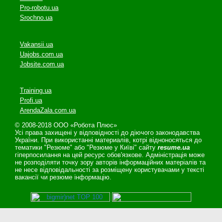
Pro-robotu.ua
Srochno.ua
Vakansii.ua
Uajobs.com.ua
Jobsite.com.ua
Training.ua
Profi.ua
ArendaZala.com.ua
© 2008-2018 ООО «Робота Плюс»
Усі права захищені у відповідності до діючого законодавства
України. При використанні материалів, котрі відноносяться до
тематики "Резюме" або "Резюме у Київі" сайту
resume.ua
гіперпосилання на цей ресурс обов'язкове. Адміністрація може
не розподіляти точку зору авторів інформаційних матеріалів та
не несе відповідальності за розміщену користувачами у тексті
вакансії чи резюме інформацію.