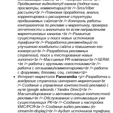
Продвижение видео/ютуб канала (подписчики,
просмотры, комментарии)<br />-Sms/Viber
рассылки<br />-Плановая проработка, анализ,
корректировка и расширение структуры
продвигаемых сайтов<br />-Контроль работы
контрагентов по рекламе и маркетингу, проверка
отчетности и аналитика по всем направлениям
маркетинговых каналов.<br />-Развитие
существующих и поиск новых источников
трафика<br />-Разработка рекомендаций по
улучшению юзабилити сайта и повышению его
конверсии<br />-Разработка рекламных
стратегий, поиск и тестирование новых
гипотез<br />-Массивные PR-компании<br />SERM:
<br />-работа с крупными новостниками<br />-
работа с отзывами/комментариями<br />-работа
с форумами, блогами, соц. сетями</p>
Интернет-маркетолог
Panoramika
<p>-Разработка и
внедрение стратегии интернет-маркетинга<br
/>-Создание и управление контекстной рекламой с
нуля (google adwords / Yandex Direct)<br />-
Масштабирование и автоматизация контекстной
рекламы<br />-Обслуживание и оптимизация уже
существующих РК<br />-Создание и настройка
КМС/РСЯ<br />-Создание видео рекламы (in-
stream/in-display)<br />-Аудит источников трафика,