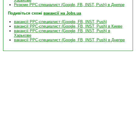
Харькове
Резюме PPC-специалист (Google, FB, INST, Push) в Днепре
Подивіться схожі
вакансії на Jobs.ua
вакансії PPC-специалист (Google, FB, INST, Push)
вакансії PPC-специалист (Google, FB, INST, Push) в Киеве
вакансії PPC-специалист (Google, FB, INST, Push) в
Харькове
вакансії PPC-специалист (Google, FB, INST, Push) в Днепре