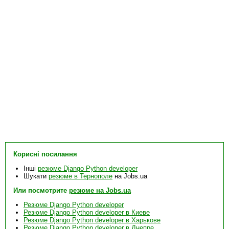
Корисні посилання
Інші
резюме Django Python developer
Шукати
резюме в Тернополе
на Jobs.ua
Или посмотрите
резюме на Jobs.ua
Резюме Django Python developer
Резюме Django Python developer в Киеве
Резюме Django Python developer в Харькове
Резюме Django Python developer в Днепре