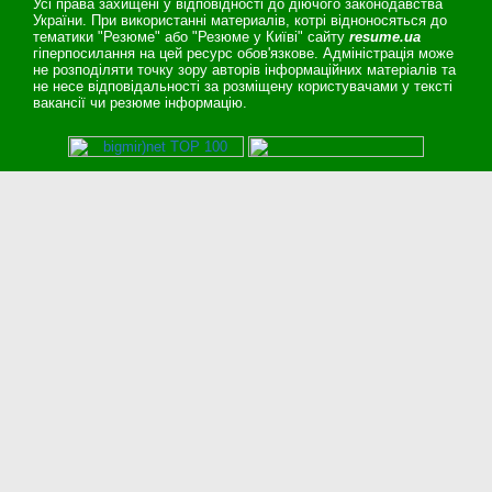
Усі права захищені у відповідності до діючого законодавства
України. При використанні материалів, котрі відноносяться до
тематики "Резюме" або "Резюме у Київі" сайту
resume.ua
гіперпосилання на цей ресурс обов'язкове. Адміністрація може
не розподіляти точку зору авторів інформаційних матеріалів та
не несе відповідальності за розміщену користувачами у тексті
вакансії чи резюме інформацію.