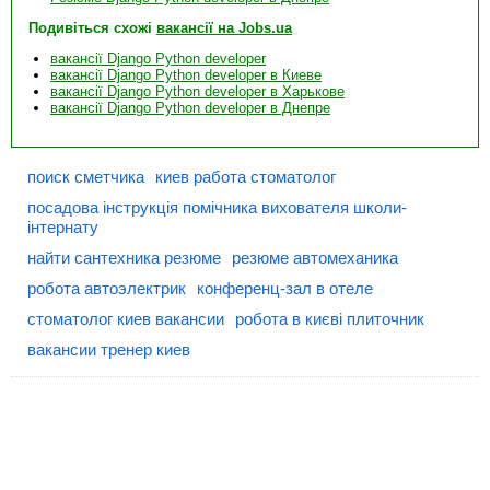
Подивіться схожі
вакансії на Jobs.ua
вакансії Django Python developer
вакансії Django Python developer в Киеве
вакансії Django Python developer в Харькове
вакансії Django Python developer в Днепре
поиск сметчика
киев работа стоматолог
посадова інструкція помічника вихователя школи-
інтернату
найти сантехника резюме
резюме автомеханика
робота автоэлектрик
конференц-зал в отеле
стоматолог киев вакансии
робота в києві плиточник
вакансии тренер киев