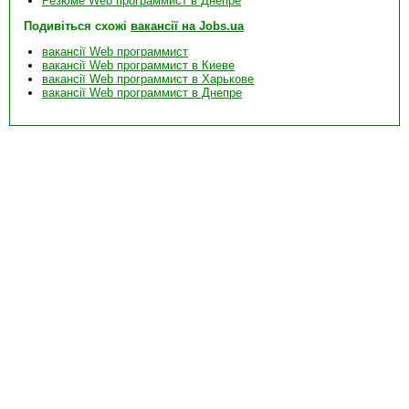
Резюме Web программист в Днепре
Подивіться схожі
вакансії на Jobs.ua
вакансії Web программист
вакансії Web программист в Киеве
вакансії Web программист в Харькове
вакансії Web программист в Днепре