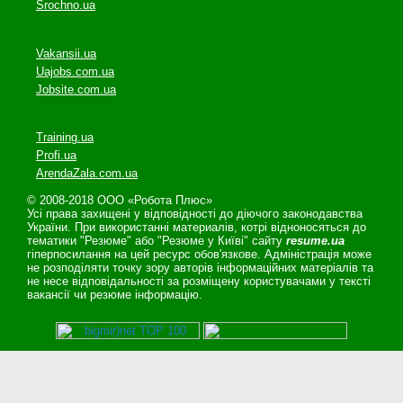
Srochno.ua
Vakansii.ua
Uajobs.com.ua
Jobsite.com.ua
Training.ua
Profi.ua
ArendaZala.com.ua
© 2008-2018 ООО «Робота Плюс»
Усі права захищені у відповідності до діючого законодавства
України. При використанні материалів, котрі відноносяться до
тематики "Резюме" або "Резюме у Київі" сайту
resume.ua
гіперпосилання на цей ресурс обов'язкове. Адміністрація може
не розподіляти точку зору авторів інформаційних матеріалів та
не несе відповідальності за розміщену користувачами у тексті
вакансії чи резюме інформацію.