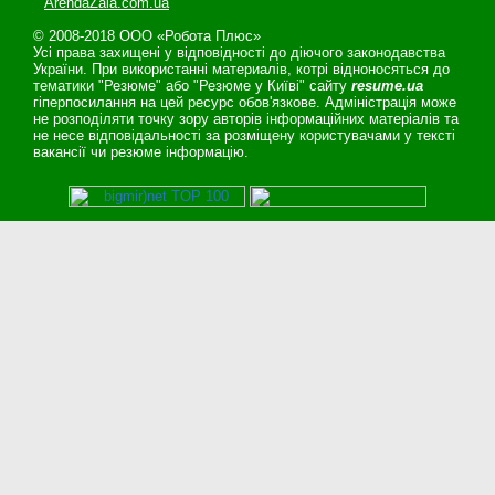
ArendaZala.com.ua
© 2008-2018 ООО «Робота Плюс»
Усі права захищені у відповідності до діючого законодавства
України. При використанні материалів, котрі відноносяться до
тематики "Резюме" або "Резюме у Київі" сайту
resume.ua
гіперпосилання на цей ресурс обов'язкове. Адміністрація може
не розподіляти точку зору авторів інформаційних матеріалів та
не несе відповідальності за розміщену користувачами у тексті
вакансії чи резюме інформацію.